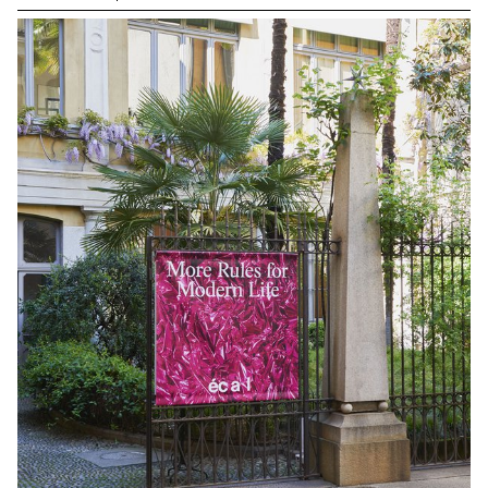
une exposition juxtaposant des productions d’étudiants en
Bachelor Arts Visuels et en Bachelor Design Industriel. Après avoir
(re)vu certaines expositions de John M Armleder ainsi que ses
pièces iconiques, notamment les Furniture Sculpture , les
étudiants ont choisi des matériaux et défini des procédés pour
imaginer les œuvres de l’exposition, développées à l’ECAL tout au
long du semestre sous le regard du designer et professeur
Christophe Guberan et de Stéphane Kropf, artiste et responsable
du Bachelor Arts Visuels. En jouant sur les échelles, les formes,
les couleurs ou les matériaux, les œuvres présentées se jouent
des catégories préétablies : un zèbre à bascule pour enfant
grandi trop vite, une horloge sans aiguille, une peinture minimale
aux détails maximalistes, des vases en céramique scotchés, un
menhir en plastique recyclé, du marbre en béton… Tous
s’entassent dans une cacophonie visuelle assumée et joyeuse.
Photos par ECAL/Younès Klouche