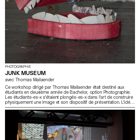
PHOTOGRAPHIE
JUNK MUSEUM
avec Thomas Mailaender
Ce workshop dirigé par Thomas Mailaender était destiné aux
étudiants en deuxième année de Bachelor, option Photographie.
Les étudiants-es-x s'étaient plongés-es-x dans l'art de construire
physiquement une image et son dispositif de présentation. L'idée
était d'élargir leurs horizons artistiques grâce à une sensibilisation
à l'installation, la scénographie et la sculpture. L'atmosphère
créative du workshop était enrichie d'une touche audacieuse, où
l'odeur singulière de déchets ajoutait une dimension sensorielle
inattendue, transformant chaque création en une exploration
unique. Thomas Mailaender a poussé les étudiants-es-x a
repousser les limites de la créativité photographique. Par la suite,