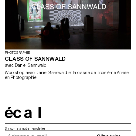
le projet a prit la forme d'une exposition à Chavannes-Près-
Renens. Au cœur de cette expérience immersive, les images
étaient projetées, accrochées, découpées et superposées,
donnant naissance à des œuvres uniques, innovantes et
immersives.
PHOTOGRAPHIE
CLASS OF SANNWALD
avec Daniel Sannwald
Workshop avec Daniel Sannwald et la classe de Troisième Année
en Photographie.
écal
S'inscrire à notre newsletter