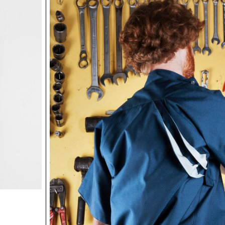
(re)vu certaines expositions de John M Armleder ainsi 
pièces iconiques, notamment les Furniture Sculpture , 
étudiants ont choisi des matériaux et défini des procé
imaginer les œuvres de l’exposition, développées à l’EC
long du semestre sous le regard du designer et profes
Christophe Guberan et de Stéphane Kropf, artiste et r
du Bachelor Arts Visuels. En jouant sur les échelles, les
couleurs ou les matériaux, les œuvres présentées se j
catégories préétablies : un zèbre à bascule pour enfant
vite, une horloge sans aiguille, une peinture minimale au
maximalistes, des vases en céramique scotchés, un me
plastique recyclé, du marbre en béton… Tous s’entass
une cacophonie visuelle assumée et joyeuse. Photos p
ECAL/Younès Klouche