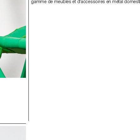
gamme de meubles et d'accessoires en métal domest
produits par les apprentis serrurier de Wetter. Photos p
ECAL/Younès Klouche