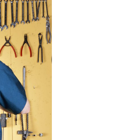
que ses
les
dés pour
AL tout au
seur
esponsable
 formes, les
ouent des
 grandi trop
x détails
nhir en
ent dans
ar