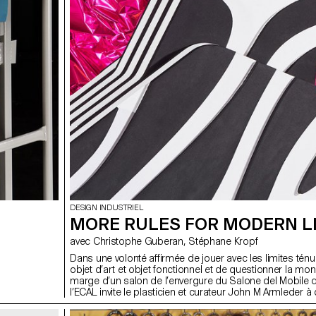
DESIGN INDUSTRIEL
MORE RULES FOR MODERN L
avec Christophe Guberan, Stéphane Kropf
Dans une volonté affirmée de jouer avec les limites ténu
objet d’art et objet fonctionnel et de questionner la mon
marge d’un salon de l’envergure du Salone del Mobile d
l’ECAL invite le plasticien et curateur John M Armleder à
une exposition juxtaposant des productions d’étudiants
Bachelor Arts Visuels et en Bachelor Design Industriel. 