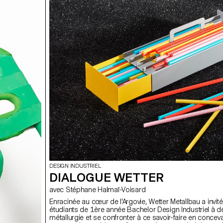
DESIGN INDUSTRIEL
DIALOGUE WETTER
avec Stéphane Halmaï-Voisard
Enracinée au cœur de l'Argovie, Wetter Metallbau a invité
étudiants de 1ère année Bachelor Design Industriel à dé
métallurgie et se confronter à ce savoir-faire en concev