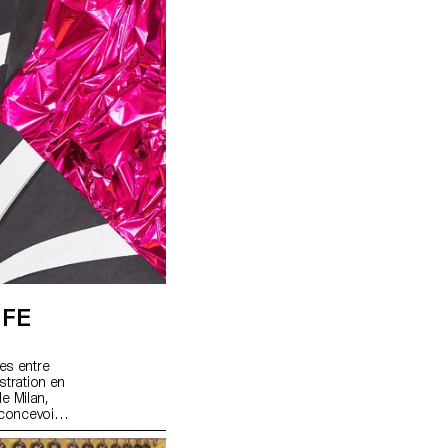
IFE
es entre
stration en
e Milan,
 concevoir
 en
Après avoir