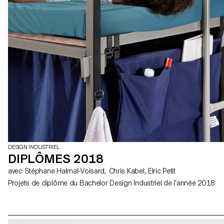
DESIGN INDUSTRIEL
DIPLÔMES 2018
avec Stéphane Halmaï-Voisard, Chris Kabel, Elric Petit
Projets de diplôme du Bachelor Design Industriel de l'année 2018