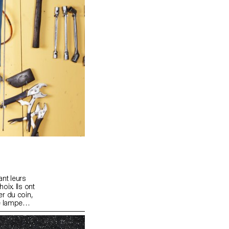
ant leurs
ix. Ils ont
r du coin,
e lampe