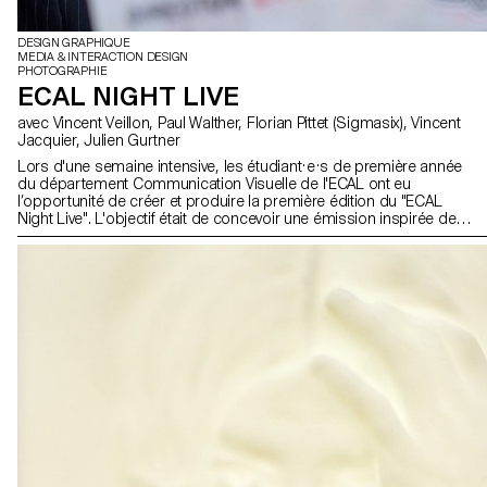
DESIGN GRAPHIQUE
MEDIA & INTERACTION DESIGN
PHOTOGRAPHIE
ECAL NIGHT LIVE
avec Vincent Veillon, Paul Walther, Florian Pittet (Sigmasix), Vincent
Jacquier, Julien Gurtner
Lors d'une semaine intensive, les étudiant·e·s de première année
du département Communication Visuelle de l'ECAL ont eu
l’opportunité de créer et produire la première édition du "ECAL
Night Live". L'objectif était de concevoir une émission inspirée des
formats télévisés satiriques. Répartis en équipes
pluridisciplinaires, regroupant des étudiant·e·s du Bachelor en
Design Graphique, Media & Interaction Design et Photographie, ils
ont collaboré par équipe pour créer tout le contenu, les décors et
l'habillage de l'émission, réalisant ainsi un projet 100% fait maison
en un temps record. Le thème principal portait sur l’autodérision,
ciblant les métiers de la communication visuelle, les étudiant.e.s et
l'institution elle-même, avec une petite touche d'actualité. Ce projet
a été encadré par Vincent Veillon et Paul Walther, réalisateurs
notamment de l’émission "52 minutes" sur la RTS, ainsi que par
Florian Pittet, expert en scénographie digitale, qui a accompagné
la création du plateau de tournage de l'émission.