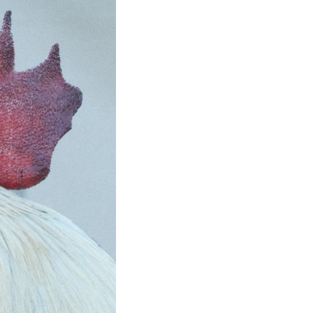
irectement
s la forme
évoilant une
hes.