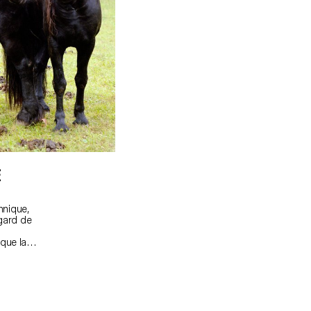
E
hnique,
egard de
 que la
documentaire
ttention
odèles, des
adrage et
ielle, était
ong du