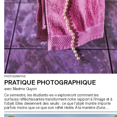
PHOTOGRAPHIE
PRATIQUE PHOTOGRAPHIQUE
avec Maxime Guyon
Ce semestre, les étudiants-es-x exploreront comment les
surfaces réfléchissantes transforment notre rapport à l’image et à
l’objet. Elles deviennent des seuils : ce que l’objet montre importe
parfois moins que ce que son reflet révèle. À la manière d’une
matière photosensible, elles captent et rejouent le monde, jusqu’à
incarner une aseptisation technologique et consumériste. Objets-