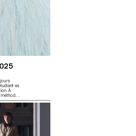
2025
 jours
étudiant·es
ion. À
es méthodes
vité à
ais comme
continue. En
eurs, ainsi
sont
ndécis : la
 l’intention
déplacement