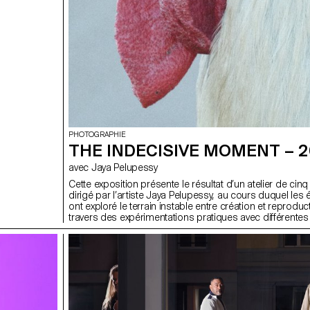
PHOTOGRAPHIE
THE INDECISIVE MOMENT – 
avec Jaya Pelupessy
Cette exposition présente le résultat d’un atelier de cinq
dirigé par l’artiste Jaya Pelupessy, au cours duquel les 
ont exploré le terrain instable entre création et reproduct
travers des expérimentations pratiques avec différent
de duplication et stratégies d’appropriation, l’atelier a in
reconsidérer l’image — non comme un produit fini, m
un processus, une question, un lieu de transformation 
embrassant les moments d’incertitude, les essais et err
que les découvertes inattendues, les participant·es se 
concentré·es sur ce que Pelupessy appelle Le Moment I
phase intermédiaire où les résultats sont incertains et où
est perturbée par le hasard. Ces œuvres reflètent un 