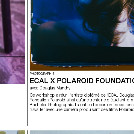
PHOTOGRAPHIE
ECAL X POLAROID FOUNDAT
avec Douglas Mandry
Ce workshop a réuni l’artiste diplômé de l’ECAL Dougla
Fondation Polaroid ainsi qu’une trentaine d’étudiant-e-x
Bachelor Photographie. Ils ont eu l’occasion exceptionn
travailler avec une caméra produisant des films Polaroi
40 × 60 cm et pesant près de 200 kg. Cette expérience
rendue possible grâce à ses opérateurs, John Reuter et
Browse et toute l'équipe de la fondation Polaroid, qui ont 
étudiants à l’utilisation de cet appareil unique. Douglas
assuré la direction artistique du projet et a accompagn