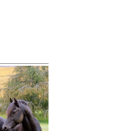
 affineront
gences des