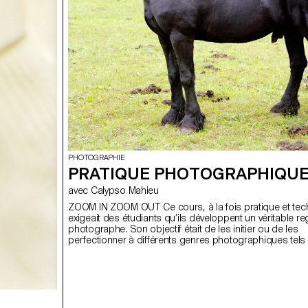
PHOTOGRAPHIE
PRATIQUE PHOTOGRAPHIQU
avec Calypso Mahieu
ZOOM IN ZOOM OUT Ce cours, à la fois pratique et tec
exigeait des étudiants qu’ils développent un véritable r
photographe. Son objectif était de les initier ou de les
perfectionner à différents genres photographiques tels
nature morte, le portrait, l’architecture, mais aussi le 
et la mise en scène. Ces disciplines demandaient une a
particulière et une grande rigueur dans le choix des m
lieux et des objets. La maîtrise de la composition, du c
de la gestion de la lumière, qu’elle soit naturelle ou artific
essentielle pour réussir chaque prise de vue. Tout au l