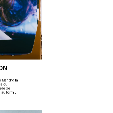
ION
s Mandry, la
-s du
elle de
d au format
 a été
 Harriet
initié les
 Mandry a
é les