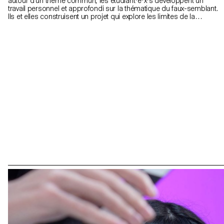
autour d’un thème commun, les étudiant·e·x·s développent un
travail personnel et approfondi sur la thématique du faux-semblant.
Ils et elles construisent un projet qui explore les limites de la
véracité en photographie.