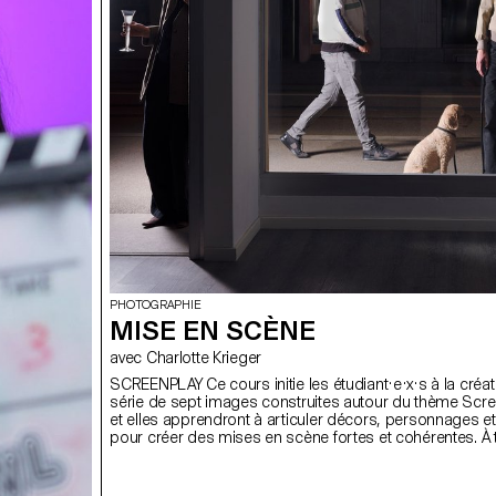
de la quête de sens figé vers une image en mouvement
inachevée, ouverte et relationnelle.
PHOTOGRAPHIE
MISE EN SCÈNE
avec Charlotte Krieger
SCREENPLAY Ce cours initie les étudiant·e·x·s à la créat
série de sept images construites autour du thème Scree
et elles apprendront à articuler décors, personnages e
pour créer des mises en scène fortes et cohérentes. À 
approche pratique et technique, le cours développe leu
à concevoir un projet complet, à diriger des modèles, à t
lumière naturelle ou artificielle et à collaborer dans des