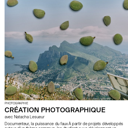
miroirs, elles perturbent la perception : simulacres, elles
distordent, dédoublent, multiplient ou se dérobent comme un
trompe-l’oeil. Elles interrogent le hors-cadre, montrent ce que
l’objet « voit » plutôt que ce qu’il est, et peuvent devenir un espace
d’auto-réflexion, miroir de leur auteur, parfois jusqu’à nourrir une
dimension narcissique.
PHOTOGRAPHIE
CRÉATION PHOTOGRAPHIQUE
avec Natacha Lesueur
Documenteur, la puissance du faux À partir de projets développés