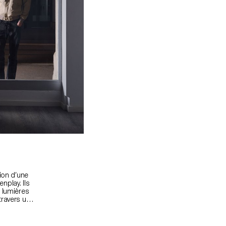
 —
ion d’une
nplay. Ils
t lumières
travers une
r capacité
ravailler la
 conditions