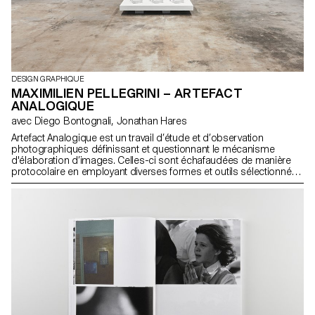
DESIGN GRAPHIQUE
MAXIMILIEN PELLEGRINI – ARTEFACT
ANALOGIQUE
avec Diego Bontognali, Jonathan Hares
Artefact Analogique est un travail d’étude et d’observation
photographiques définissant et questionnant le mécanisme
d'élaboration d’images. Celles-ci sont échafaudées de manière
protocolaire en employant diverses formes et outils sélectionnés
préalablement en fonction de leur potentiel graphique. Suite à
cette attribution, un procédé de fusion est mis en place. Ce
traitement appliqué, le résultat est soumis à des phénomènes
analogiques, tels que la projection, la réflexion, la rotation et la
vibration,provoquant des réactions visuelles.