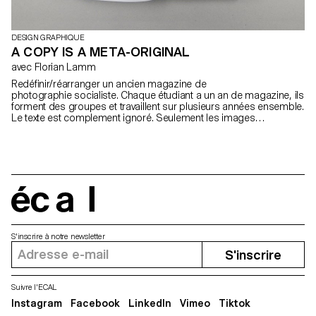
DESIGN GRAPHIQUE
A COPY IS A META-ORIGINAL
avec Florian Lamm
Redéfinir/réarranger un ancien magazine de
photographie socialiste. Chaque étudiant a un an de magazine, ils
forment des groupes et travaillent sur plusieurs années ensemble.
Le texte est complement ignoré. Seulement les images
réapparaissent. Elles sont utilisées d'une manière complètement
différente qu'avant: ce qui veut dire qu'elles doivent être
réarrangées, coupées, collées: faire quelque chose de nouveau,
qui sort du matériel donné. A la fin du workshop chaque étudiant a
un magazine agrafé de 40 pages. Ils sont ensuite tous reliés en
un livre.
écal
S'inscrire à notre newsletter
S'inscrire
Suivre l'ECAL
Instagram
Facebook
LinkedIn
Vimeo
Tiktok