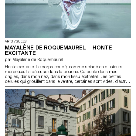
ARTS VISUELS
MAYALÈNE DE ROQUEMAUREL – HONTE
EXCITANTE
par Mayalène de Roquemaurel
Honte excitante. Le corps coupé, comme scindé en plusieurs
morceaux. La pâteuse dans la bouche. Ça coule dans mes
ongles, dans mon nez, dans mon tissu épithélial. Des petites
cellules qui grouillent dans le ventre, certaines sont vides, d’autres
pleines. Elles essayent de se gonfler et de s’échapper en coulant
comme un ruisseau à travers les membres, éveillant les viscères
stimulés. Un fil interminable qui se noue et se dénoue.