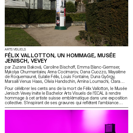
ARTS VISUELS
FÉLIX VALLOTTON, UN HOMMAGE, MUSÉE
JENISCH, VEVEY
par Zuzana Baková, Caroline Bischoff, Emma Blanc-Germser,
Mykolya Churmantaiev, Anna Cocimarov, Oana Cuozzo, Mayalène
de Roquemaurel, Eulalie Félix, Louis Fontaine, Duna György,
Marsaili Venus Haas, Olivia Handschin, Amina Loumachi, Clara
Luna, Céleste Meylan, Diego Mühlematter, Paul Reachi, Baptiste
Pour célébrer les cents ans de la mort de Félix Vallotton, le Musée
Schaerer, Charlie Schär, Jamie Soria, Nayla Younes
Jenisch Vevey invite le Bachelor Arts Visuels de l'ECAL à rendre
hommage à cet artiste suisse emblématique dans une exposition
collective. S'inspirant de ses gravures qui reflètent l'ambiance
parisienne de la fin du XIXe siècle, des colonnes Morris sont
recréées dans le musée comme supports modulaires. Elles
accueillent affiches, tracts et posters, échos de la culture
contemporaine et des questionnements des étudiant·e·s
d’aujourd’hui.