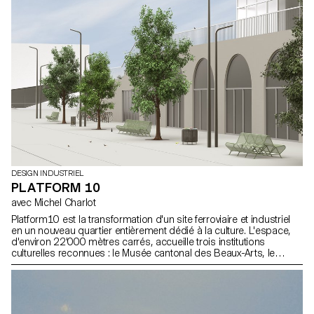
importante du développement des produits MUJI étant basée sur
des études photographiques détaillées au domicile des gens, les
étudiant·e·s ont été invité·e·s à suivre le même processus en
documentant l'état spontané de leur propre maison et de
l'environnement d'autres personnes afin de révéler la manière
dont ils·elles interagissent avec les produits, et d'identifier la
manière dont les objets sont utilisés comme inspiration directe
pour leur design.
DESIGN INDUSTRIEL
PLATFORM 10
avec Michel Charlot
Platform10 est la transformation d'un site ferroviaire et industriel
en un nouveau quartier entièrement dédié à la culture. L'espace,
d'environ 22'000 mètres carrés, accueille trois institutions
culturelles reconnues : le Musée cantonal des Beaux-Arts, le
Musée de l'Elysée et le Musée du design et des arts appliqués
contemporains, à quelques pas de la gare, dans le centre de
Lausanne. Pour mener à bien cette transformation majeure, la
Plate-forme 10 a lancé un concours (sur invitation), auquel les
étudiants de 2e année ont participé pour concevoir des