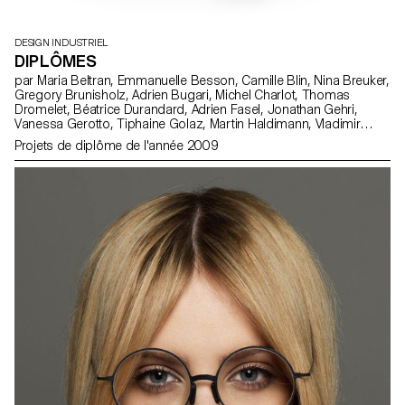
DESIGN INDUSTRIEL
DIPLÔMES
par Maria Beltran, Emmanuelle Besson, Camille Blin, Nina Breuker,
Gregory Brunisholz, Adrien Bugari, Michel Charlot, Thomas
Dromelet, Béatrice Durandard, Adrien Fasel, Jonathan Gehri,
Vanessa Gerotto, Tiphaine Golaz, Martin Haldimann, Vladimir
Jaccard, Michal Korolec, Laure Krayenbühl, Simon Lécureux,
Projets de diplôme de l'année 2009
Emmanuel Mbessé, Lisa Ochsenbein, Valérie Pache, Sofya Angel
Penedo, Julien Renault, Julien Rosina, Delphine Rumo, Valérie
Sauvin, Christian Spiess, Laurence Stoffel, Arnault Weber