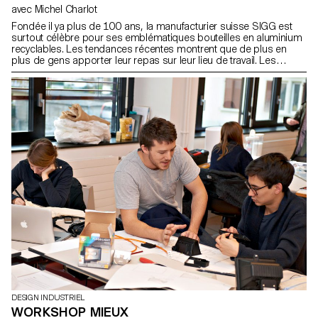
avec Michel Charlot
Fondée il ya plus de 100 ans, la manufacturier suisse SIGG est
surtout célèbre pour ses emblématiques bouteilles en aluminium
recyclables. Les tendances récentes montrent que de plus en
plus de gens apporter leur repas sur leur lieu de travail. Les
étudiants de Master en design de produit ont été invités à
développer des boîtes à lunch, contenants alimentaires et autres
accessoires en rapport avec les cultures européennes,
asiatiques et américaines, tout en tenant compte de l'identité de la
marque SIGG. Information SIGG Images en situation: ECAL/Emille
Barret & Ana Varela Autres: ECAL/Nicolas Genta
DESIGN INDUSTRIEL
WORKSHOP MIEUX