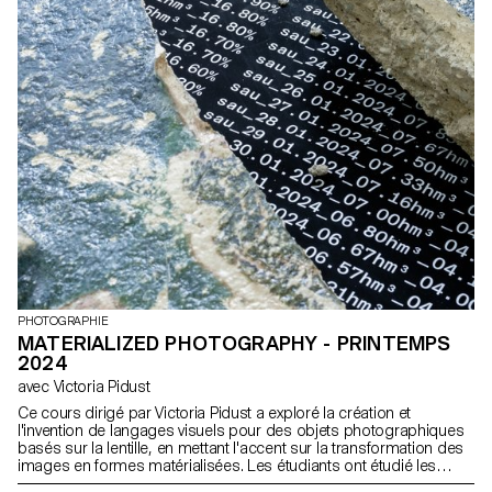
dimension artistique et cinématographique qui sont au cœur de
notre identité » – Amine Ghorab & Scott Renau, Area of Work,
Paris. Fondé à Paris en 2018 par les artistes et réalisateurs Amine
Ghorab et Scott Renau, Area of Work se caractérise par ses récits
visuels contemporains distinctifs, mêlant cadrage graphique et
direction photographique rigoureuse. Spécialisé dans les
domaines de la mode, du luxe et de la technologie, le studio
créatif est devenu un acteur majeur de la narration visuelle
contemporaine.
PHOTOGRAPHIE
MATERIALIZED PHOTOGRAPHY - PRINTEMPS
2024
avec Victoria Pidust
Ce cours dirigé par Victoria Pidust a exploré la création et
l'invention de langages visuels pour des objets photographiques
basés sur la lentille, en mettant l'accent sur la transformation des
images en formes matérialisées. Les étudiants ont étudié les
pratiques d'artistes contemporains tels que Katja Novitskova,