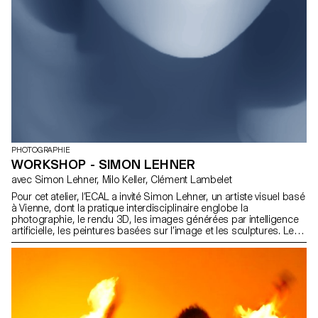
PHOTOGRAPHIE
WORKSHOP - SIMON LEHNER
avec Simon Lehner, Milo Keller, Clément Lambelet
Pour cet atelier, l’ECAL a invité Simon Lehner, un artiste visuel basé
à Vienne, dont la pratique interdisciplinaire englobe la
photographie, le rendu 3D, les images générées par intelligence
artificielle, les peintures basées sur l’image et les sculptures. Les
algorithmes des réseaux sociaux manipulent la mémoire et les
émotions en enfermant les utilisateurs dans des chambres
d’écho, où des images et idées répétitives se succèdent. Ces
cycles visuels exploitent les processus mémoriels, déclenchant
des réponses émotionnelles—telles que la peur, l’envie ou le désir
—qui renforcent certains schémas comportementaux. Les
entreprises utilisent ces images photographiques pour cibler les