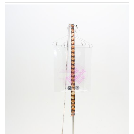
et de leurs processus. Ce cours de photographie appliquée met
l'accent sur la photographie de natures mortes, notre objectif
étant d'aiguiser la sensibilité des étudiants à la photographie et à
l'interprétation d'objets. Pour ce semestre, le groupe d'étudiants
développera son propre magazine imprimé en se concentrant
sur la pratique de la nature morte.