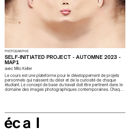
PHOTOGRAPHIE
SELF-INITIATED PROJECT - AUTOMNE 2023 -
MAP1
avec Milo Keller
Le cours est une plateforme pour le développement de projets
personnels qui naissent du désir et de la curiosité de chaque
étudiant. Le concept de base du travail doit être pertinent dans le
domaine des images photographiques contemporaines. Chaque
projet peut prendre une forme différente en fonction des
spécificités, des contenus et des inclinations de chaque
participant. Du livre à l'installation multimédia, de la performance à
l'image de synthèse, les discussions de groupe permettront
d'articuler une vision plurielle des applications de la photographie
aujourd'hui.
écal