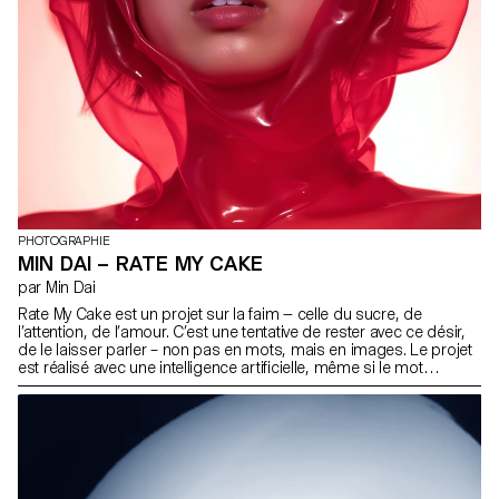
PHOTOGRAPHIE
MIN DAI – RATE MY CAKE
par Min Dai
Rate My Cake est un projet sur la faim — celle du sucre, de
l’attention, de l’amour. C’est une tentative de rester avec ce désir,
de le laisser parler – non pas en mots, mais en images. Le projet
est réalisé avec une intelligence artificielle, même si le mot
“réalisé” semble ici trop simple. La machine et la photographe ont
coexisté, se reflétant l’une l’autre. C’était comme murmurer des
secrets dans un puits sombre et voir apparaître des formes
étranges et sucrées. Les gâteaux dans les images ne sont pas
réels. Ils sont trop mous, trop brillants, trop imparfaits de la
bonne manière. Ils sont surexposés, mal cuits, en train de fondre.
Eux aussi semblent attendre quelque chose – une approbation,