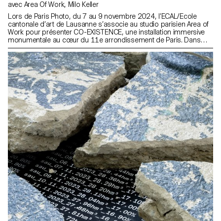
avec Area Of Work, Milo Keller
Lors de Paris Photo, du 7 au 9 novembre 2024, l’ECAL/Ecole
cantonale d’art de Lausanne s’associe au studio parisien Area of
Work pour présenter CO-EXISTENCE, une installation immersive
monumentale au cœur du 11e arrondissement de Paris. Dans
une grande métropole, un petit appartement à l’apparence vide
révèle des traces discrètes de présence humaine. A une autre
échelle, une population conquérante se manifeste. Battements
d’ailes, traces de bave, frémissements d’antennes... Dans le décor
industriel de l’ancien Garage République du 11e arrondissement
de Paris, CO-EXISTENCE amène le public à découvrir une co-
habitation vivante, par une séquence d’images artificielles créées
en CGI (Computer Generated Imagery). Photo-réalistes, ces
projections à la fois specta- culaires et intimes mettent en lumière
l’imperceptible, l’inframince, l’invisible créant un flottement de
tailles : micro-macro. Développé lors de trois séries de
workshops menées de 2023 à l’automne 2024 par Area of Work,
CO-EXISTENCE témoigne des compétences techniques et
artistiques développées au sein du Master Photographie de
l’ECAL. Ces ateliers ont permis aux étudiant·e·s de transposer
leurs compétences photographiques dans l’espace virtuel de la
3D afin de comprendre les enjeux temporels, artistiques et
commerciaux liés à la création d’images de synthèse (CGI). « Cette
collaboration a offert aux étudiant·e·s de l’ECAL une initiation aux
outils et aux possibilités du médium 3D, explorant son intégration
dans les processus de création d’images photoréalistes et
hyperréalistes, tout en mettant en avant l’importance de la