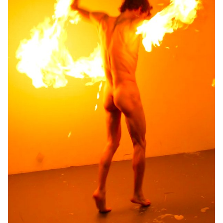
insécurités, activant des instincts primaires afin de stimuler la
consommation et l’engagement. Avant l'atelier, les élèves ont été
invités à réfléchir à leurs chambres d'écho personnelles -
rencontrées sur leurs fils d'actualité des médias sociaux. Il leur a
été demandé de réfléchir aux points suivants: • Quelles
tendances ou niches vous ont été suggérées? • Quelles
émotions ont joué un rôle dans ces tendances? • Quelles
réponses émotionnelles ces contenus ont-ils déclenchées chez
vous? En analysant ces schémas, les étudiants ont acquis une
compréhension de la manière dont les images photographiques
et les algorithmes influencent la mémoire, les émotions et les
comportements. Cette prise de conscience critique a servi de
base pour explorer les implications sociétales plus larges des
médias visuels.