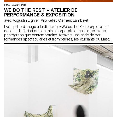
PHOTOGRAPHIE
WE DO THE REST – ATELIER DE
PERFORMANCE & EXPOSITION
avec Augustin Lignier, Milo Keller, Clément Lambelet
De la prise d'image à la diffusion, « We do the Rest » explore les
notions d'effort et de contrainte corporelle dans la mécanique
photographique contemporaine. A travers une série de per-
formances spectaculaires et trompeuses, les étudiants du Master
en Photographie de l'ECAL/Université d'Art et de Design de
Lausanne traduisent avec humour et absurdité les gestes et les
actions de la fabrication visuelle. Le projet, dirigé par Augustin
Lignier, rappelle les performances radicales des années 60,
revisitées à l'ère du numérique, où les publics sont
essentiellement virtuels, et les relations réduites à des pixels. En
quête d'une validation permanente, nous évoluons dans un
théâtre numérique régi par des caméras, des écrans et des
algorithmes. Nous vous invitons à plonger dans ces simulations,
pour de vrai. Et c'est à vous d'appuyer sur le déclencheur... Le
projet « We do the Rest » a été créé sous forme d'atelier au cours
du second semestre et a été développé en Italie, où il a été
présenté pour la première fois à la Biennale dell'Immagine di
Chiasso. Le projet, constamment réimaginé, a ensuite été
présenté au festival de photographie Rencontres d'Arles 2024, où
il a trouvé un large public. La troisième et dernière édition a été
présentée à l'ECAL en septembre 2024, bouclant ainsi la boucle
et illustrant le processus de développement dynamique.