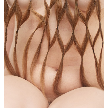
Thomas Ruff, Seth Price et d'autres, et ont appris comment des
technologies comme la CGI et la photogrammétrie influencent
l'expression artistique. Les étudiants ont exploré l'interaction entre
les espaces numériques et physiques et ont développé des
approches uniques pour créer des objets photographiques. Le
cours s'est concentré sur la compréhension des tendances
historiques et contemporaines, l'analyse d'études de cas
d'artistes et la création d'œuvres matérialisées, y compris des
images uniques, des objets 3D, des installations et des médias
immersifs tels que la réalité augmentée (AR) et la réalité virtuelle
(VR). À travers la recherche et la pratique, les étudiants ont
conceptualisé et matérialisé des projets qu'ils ont présentés sous
forme d'installations ou d'objets physiques. Ils ont développé la
capacité d'articuler le sens de leurs créations, de critiquer et de
collaborer avec leurs collègues pour enrichir leur pratique
artistique.