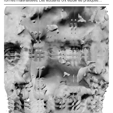
formes matérialisées. Les étudiants ont étudié les pratiques
d'artistes contemporains tels que Katja Novitskova, Thomas Ruff,
Seth Price et d'autres, et ont appris comment des technologies
comme la CGI et la photogrammétrie influencent l'expression
artistique. Les étudiants ont exploré l'interaction entre les espaces
numériques et physiques et ont développé des approches
uniques pour créer des objets photographiques. Le cours s'est
concentré sur la compréhension des tendances historiques et
contemporaines, l'analyse d'études de cas d'artistes et la création
d'œuvres matérialisées, y compris des images uniques, des
objets 3D, des installations et des médias immersifs tels que la
réalité augmentée (AR) et la réalité virtuelle (VR). À travers la
recherche et la pratique, les étudiants ont conceptualisé et
matérialisé des projets qu'ils ont présentés sous forme
d'installations ou d'objets physiques. Ils ont développé la capacité
d'articuler le sens de leurs créations, de critiquer et de collaborer
avec leurs collègues pour enrichir leur pratique artistique.