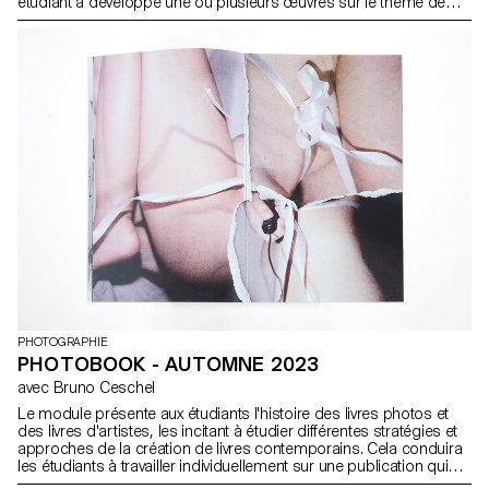
étudiant a développé une ou plusieurs œuvres sur le thème de
l'eau. L'eau était leur studio. En tenant compte de ce qui a été fait
dans le passé dans différents médias (cinéma, littérature, théâtre,
mode), les étudiants ont été encouragés à construire une
dynamique visuelle avec un point de vue fort. Une grande partie
du cours a été motivée par l'idée de trouver des éléments
(personnes, lieux, choses) et de les transformer en une histoire.
L'accent a été mis sur le travail avec les gens: Modèles, acteurs,
danseurs, inconnus et construire une histoire avec eux. Un
exercice récurrent a été le casting et la construction d'un dialogue
croissant avec les modèles, la recherche d'un intérêt commun et
l'élargissement d'un territoire ludique à photographier.
PHOTOGRAPHIE
PHOTOBOOK - AUTOMNE 2023
avec Bruno Ceschel
Le module présente aux étudiants l'histoire des livres photos et
des livres d'artistes, les incitant à étudier différentes stratégies et
approches de la création de livres contemporains. Cela conduira
les étudiants à travailler individuellement sur une publication qui
sera présentée lors des évaluations en janvier 2023. Les étudiants