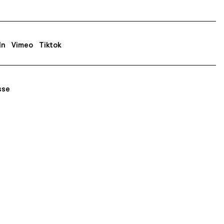
In
Vimeo
Tiktok
sse