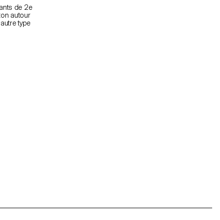
iants de 2e
ton autour
 autre type