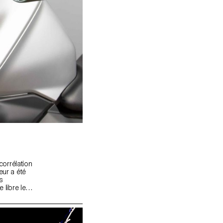
corrélation
eur a été
s
 libre leur
s’agisse de
es
ionnant.