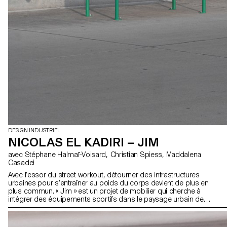
DESIGN INDUSTRIEL
NICOLAS EL KADIRI – JIM
avec Stéphane Halmaï-Voisard, Christian Spiess, Maddalena
Casadei
Avec l’essor du street workout, détourner des infrastructures
urbaines pour s’entraîner au poids du corps devient de plus en
plus commun. « Jim » est un projet de mobilier qui cherche à
intégrer des équipements sportifs dans le paysage urbain de
manière plus fluide que les parcs de musculation ou de
callisthénie et dont l’usage reste ouvert à tous. Sa forme très
rationalisée est pensée pour exercer un certain nombre de