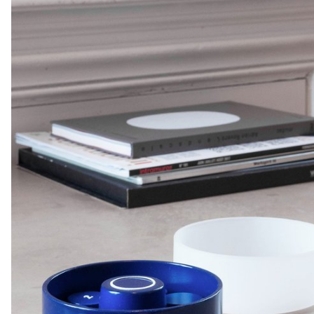
mouvements polyarticulaires grâce aux prises en tube d’aciers de
chaque côté ainsi qu’aux deux niveaux de plateformes en frêne,
tout en permettant différentes positions d’assises.