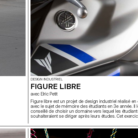
DESIGN INDUSTRIEL
FIGURE LIBRE
avec Elric Petit
Figure libre est un projet de design industriel réalisé en 
avec le sujet de mémoire des étudiants en 3e année. Il l
conseillé de choisir un domaine vers lequel les étudiant
souhaiteraient se diriger après leurs études. Cet exercice
a permis de s'exprimer sur le sujet de leur choix. Qu’il 
mobilier, de mobilité, d’objets connectés ou tant d‘autr
possibles, chaque sujet traité avec sérieux devient pass