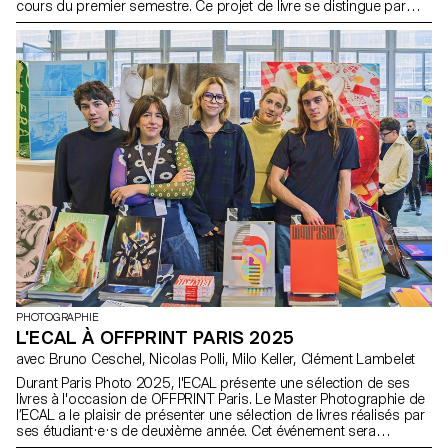
cours du premier semestre. Ce projet de livre se distingue par
son approche contemporaine visant à créer un objet éditorial qui
intègre harmonieusement forme et contenu dans le contexte
actuel du paysage éditorial. Les étudiant.e.s ont été encouragés à
exploiter leur liberté artistique à tous les niveaux de création, que
ce soit en termes de format, de choix de papier, de reliure, de
mise en page, d'illustrations, de texte ou de typographie. Dans le
cadre de ce cours, le livre d'artiste peut prendre forme à travers
diverses modalités d'illustrations, telles que la photographie, la
reproduction, la mise en contexte, le dessin, la 3D, etc. L'accent
est mis sur la vision artistique de l'auteur.ice et sur les moyens mis
en œuvre pour la concrétiser. Les étudiant.e.s endossent des
rôles multiples en tant qu'éditeur, conservateur et architecte,
couvrant ainsi les responsabilités de directeur artistique, designer,
photographe, styliste, illustrateur, typographe, rédacteur en chef,
et secrétaire de rédaction. Ce cours met en avant le design
éditorial contemporain en explorant le potentiel narratif d'une
séquence de contenu maîtrisé.
PHOTOGRAPHIE
L'ECAL À OFFPRINT PARIS 2025
avec Bruno Ceschel, Nicolas Polli, Milo Keller, Clément Lambelet
Durant Paris Photo 2025, l'ECAL présente une sélection de ses
livres à l'occasion de OFFPRINT Paris. Le Master Photographie de
l’ECAL a le plaisir de présenter une sélection de livres réalisés par
ses étudiant·e·s de deuxième année. Cet événement sera
l’occasion d’échanger en direct avec les jeunes photographes