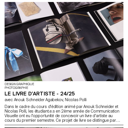
autour de la genèse de leurs projets et des histoires qui se
cachent derrière chacun de ces ouvrages.
DESIGN GRAPHIQUE
PHOTOGRAPHIE
LE LIVRE D’ARTISTE - 24/25
avec Anouk Schneider Agabekov, Nicolas Polli
Dans le cadre du cours d'édition animé par Anouk Schneider et
Nicolas Polli, les étudiant.e.s en 2ème année de Communication
Visuelle ont eu l'opportunité de concevoir un livre d'artiste au
cours du premier semestre. Ce projet de livre se distingue par
son approche contemporaine visant à créer un objet éditorial qui