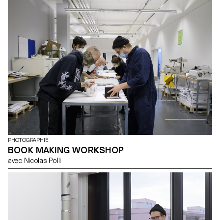
intègre harmonieusement forme et contenu dans le contexte
actuel du paysage éditorial. Les étudiant.e.s ont été encouragés à
exploiter leur liberté artistique à tous les niveaux de création, que
ce soit en termes de format, de choix de papier, de reliure, de
mise en page, d'illustrations, de texte ou de typographie. Dans le
cadre de ce cours, le livre d'artiste peut prendre forme à travers
diverses modalités d'illustrations, telles que la photographie, la
reproduction, la mise en contexte, le dessin, la 3D, etc. L'accent
est mis sur la vision artistique de l'auteur.ice et sur les moyens mis
en œuvre pour la concrétiser. Les étudiant.e.s endossent des
rôles multiples en tant qu'éditeur, conservateur et architecte,
couvrant ainsi les responsabilités de directeur artistique, designer,
photographe, styliste, illustrateur, typographe, rédacteur en chef,
et secrétaire de rédaction. Ce cours met en avant le design
éditorial contemporain en explorant le potentiel narratif d'une
séquence de contenu maîtrisé.
PHOTOGRAPHIE
BOOK MAKING WORKSHOP
avec Nicolas Polli