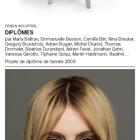
DESIGN INDUSTRIEL
DIPLÔMES
par Maria Beltran, Emmanuelle Besson, Camille Blin, Nina Breuker,
Gregory Brunisholz, Adrien Bugari, Michel Charlot, Thomas
Dromelet, Béatrice Durandard, Adrien Fasel, Jonathan Gehri,
Vanessa Gerotto, Tiphaine Golaz, Martin Haldimann, Vladimir
Jaccard, Michal Korolec, Laure Krayenbühl, Simon Lécureux,
Projets de diplôme de l'année 2009
Emmanuel Mbessé, Lisa Ochsenbein, Valérie Pache, Sofya Angel
Penedo, Julien Renault, Julien Rosina, Delphine Rumo, Valérie
Sauvin, Christian Spiess, Laurence Stoffel, Arnault Weber