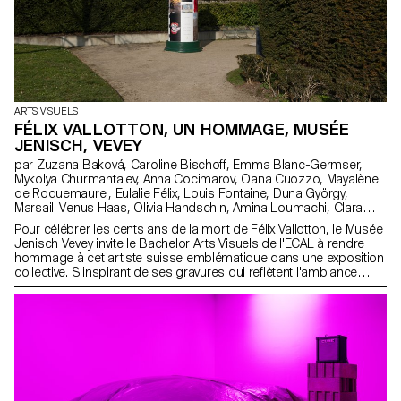
ARTS VISUELS
FÉLIX VALLOTTON, UN HOMMAGE, MUSÉE
JENISCH, VEVEY
par Zuzana Baková, Caroline Bischoff, Emma Blanc-Germser,
Mykolya Churmantaiev, Anna Cocimarov, Oana Cuozzo, Mayalène
de Roquemaurel, Eulalie Félix, Louis Fontaine, Duna György,
Marsaili Venus Haas, Olivia Handschin, Amina Loumachi, Clara
Luna, Céleste Meylan, Diego Mühlematter, Paul Reachi, Baptiste
Pour célébrer les cents ans de la mort de Félix Vallotton, le Musée
Schaerer, Charlie Schär, Jamie Soria, Nayla Younes
Jenisch Vevey invite le Bachelor Arts Visuels de l'ECAL à rendre
hommage à cet artiste suisse emblématique dans une exposition
collective. S'inspirant de ses gravures qui reflètent l'ambiance
parisienne de la fin du XIXe siècle, des colonnes Morris sont
recréées dans le musée comme supports modulaires. Elles
accueillent affiches, tracts et posters, échos de la culture
contemporaine et des questionnements des étudiant·e·s
d’aujourd’hui.