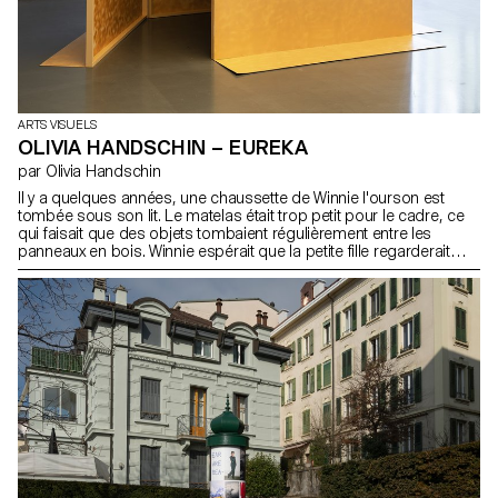
ARTS VISUELS
OLIVIA HANDSCHIN – EUREKA
par Olivia Handschin
Il y a quelques années, une chaussette de Winnie l'ourson est
tombée sous son lit. Le matelas était trop petit pour le cadre, ce
qui faisait que des objets tombaient régulièrement entre les
panneaux en bois. Winnie espérait que la petite fille regarderait
sous le lit, mais les enfants ont souvent une peur irrationnelle de
ce qui s'y cache, invoquant une peur instinctive de l'obscurité et de
tous ses monstres. En réalité, ce qui se trouvait en dessous était
un endroit particulier, un lieu qui collecte tous ces petits objets
oubliés qui glissent entre les panneaux—une sorte de portail vers
un royaume oublié, enfoui sous la poussière et des boîtes de
rangement anciennes. C'était le pire sort qu'un objet domestique
puisse endurer—une sorte de limbes—et selon la maison, il pouvait
s'écouler beaucoup de temps avant d'être retrouvé, si jamais on
vous retrouve un jour.