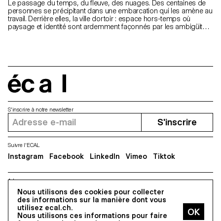
Le passage du temps, du fleuve, des nuages. Des centaines de
personnes se précipitant dans une embarcation qui les amène au
travail. Derrière elles, la ville dortoir : espace hors-temps où
paysage et identité sont ardemment façonnés par les ambigüités
du monde du travail.
écal
S'inscrire à notre newsletter
S'inscrire
Suivre l'ECAL
Instagram
Facebook
LinkedIn
Vimeo
Tiktok
Adresse
5, avenue du Temple, CH-1020 Renens
Nous utilisons des cookies pour collecter
des informations sur la manière dont vous
utilisez ecal.ch.
Nous utilisons ces informations pour faire
Tous droits réservés @2026