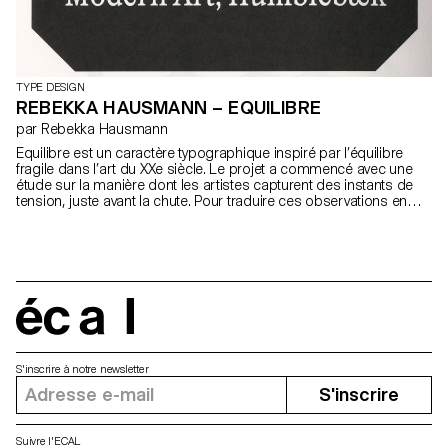
TYPE DESIGN
REBEKKA HAUSMANN – EQUILIBRE
par Rebekka Hausmann
Equilibre est un caractère typographique inspiré par l’équilibre
fragile dans l’art du XXe siècle. Le projet a commencé avec une
étude sur la manière dont les artistes capturent des instants de
tension, juste avant la chute. Pour traduire ces observations en
type design, huit approches ont été exploré, incluant des contre-
formes contradictoires, des formes extrêmes et une instabilité
matérielle. La version finale adopte une approche plus subtile :
tension verticale, proportions condensées et courbes tendues.
L’inclinaison marquée de l’italique accentue encore l’impression
d’instabilité. Equilibre n’est pas un contenant neutre, mais une voix
forte grâce à la friction entre romain et italique.
écal
S'inscrire à notre newsletter
S'inscrire
Suivre l'ECAL