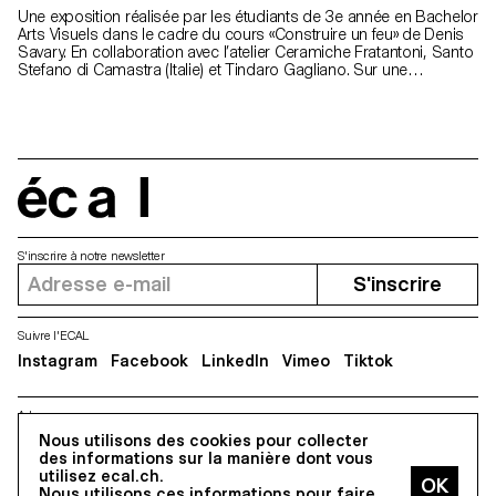
Une exposition réalisée par les étudiants de 3e année en Bachelor
Arts Visuels dans le cadre du cours «Construire un feu» de Denis
Savary. En collaboration avec l’atelier Ceramiche Fratantoni, Santo
Stefano di Camastra (Italie) et Tindaro Gagliano. Sur une
proposition de Samuel Gross et Denis Savary. Vernissage
mercredi 27 mars à 18 h Exposition du 28 mars au 5 avril de 10 h
à 17 h
écal
S'inscrire à notre newsletter
S'inscrire
Suivre l'ECAL
Instagram
Facebook
LinkedIn
Vimeo
Tiktok
Adresse
5, avenue du Temple, CH-1020 Renens
Nous utilisons des cookies pour collecter
des informations sur la manière dont vous
utilisez ecal.ch.
Nous utilisons ces informations pour faire
Tous droits réservés @2026