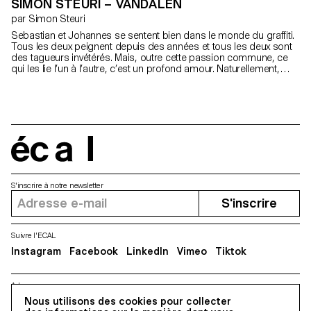
SIMON STEURI – VANDALEN
par Simon Steuri
Sebastian et Johannes se sentent bien dans le monde du graffiti.
Tous les deux peignent depuis des années et tous les deux sont
des tagueurs invétérés. Mais, outre cette passion commune, ce
qui les lie l’un à l’autre, c’est un profond amour. Naturellement,
personne dans le quartier ne s’en doute. Et surtout personne
dans le milieu.
écal
S'inscrire à notre newsletter
S'inscrire
Suivre l'ECAL
Instagram
Facebook
LinkedIn
Vimeo
Tiktok
Adresse
5, avenue du Temple, CH-1020 Renens
Nous utilisons des cookies pour collecter