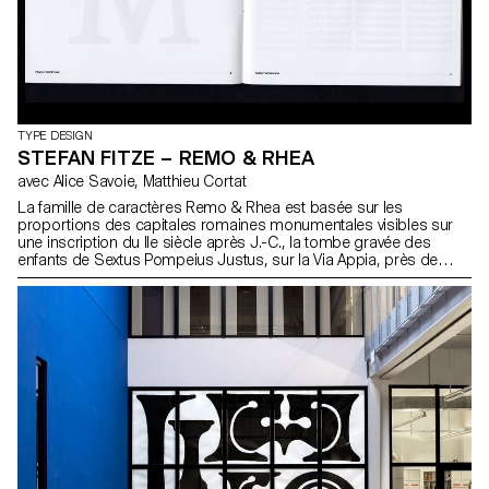
TYPE DESIGN
STEFAN FITZE – REMO & RHEA
avec Alice Savoie, Matthieu Cortat
La famille de caractères Remo & Rhea est basée sur les
proportions des capitales romaines monumentales visibles sur
une inscription du IIe siècle après J.-C., la tombe gravée des
enfants de Sextus Pompeius Justus, sur la Via Appia, près de
Rome. Liées par cette origine commune – une esquisse
apocryphe du développement de la lettre romaine – Remo Sans
et Rhea Serif ont gardé des liens, tout en s’émancipant de leur
source, élargissant la notion traditionnelle de famille de
caractères. Complétée par un complément de lettres « machine à
écrire », elle est optimisée pour des environnements
typographiques complexes, permettant une large palette de
compositions requises par les besoins contemporains.