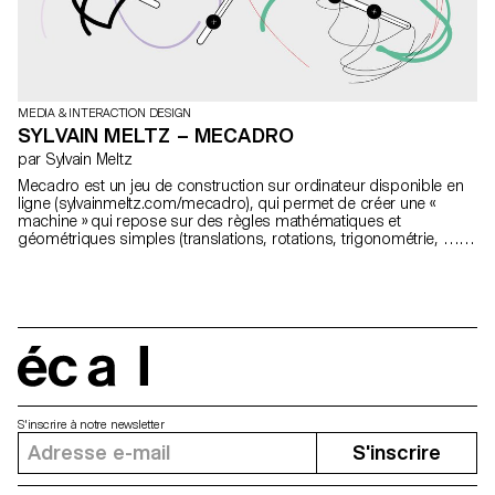
MEDIA & INTERACTION DESIGN
SYLVAIN MELTZ – MECADRO
par Sylvain Meltz
Mecadro est un jeu de construction sur ordinateur disponible en
ligne (sylvainmeltz.com/mecadro), qui permet de créer une «
machine » qui repose sur des règles mathématiques et
géométriques simples (translations, rotations, trigonométrie, …)
afin d’obtenir des dessins complexes. Le jeu initie l’utilisateur à la
programmation de manière graphique, en le poussant à
expérimenter, raisonner d’une certaine manière, à
observer/contempler un résultat plus ou moins attendu. Parmi les
différentes découvertes faites durant ces 4 années à l’ECAL, la
beauté cachée des mathématiques et de la géométrie a été l’une
des plus intéressantes. Avec une simple formule, un point peut se
écal
transformer en un objet indépendant aux comportements et
déplacements complexes. La programmation quant à elle a pris
une grande partie de ma scolarité et m’a initié à un raisonnement
S'inscrire à notre newsletter
et une attitude particuliers : expérimenter, chercher, rechercher…
S'inscrire
Sylvain Meltz