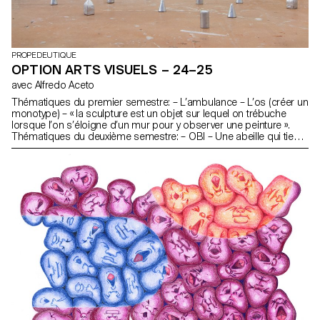
PROPEDEUTIQUE
OPTION ARTS VISUELS – 24–25
avec Alfredo Aceto
Thématiques du premier semestre: – L’ambulance – L’os (créer un
monotype) – « la sculpture est un objet sur lequel on trébuche
lorsque l’on s’éloigne d’un mur pour y observer une peinture ».
Thématiques du deuxième semestre: – OBI – Une abeille qui tient
un panneau signalétique, trouvée en Valais sur la route qui relie
Martini au tunnel du Saint-Bernard – Porte-clés