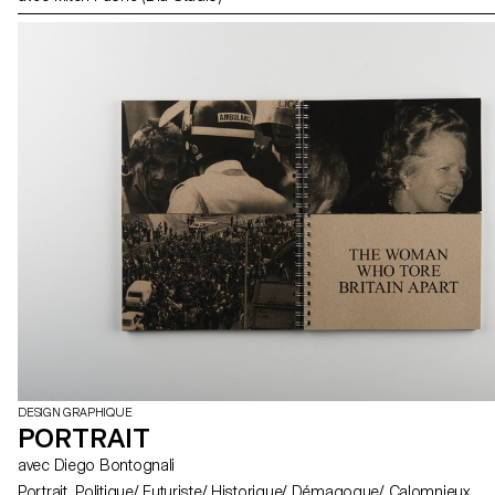
DESIGN GRAPHIQUE
PORTRAIT
avec Diego Bontognali
Portrait Politique/ Futuriste/ Historique/ Démagogue/ Calomnieux