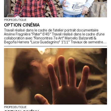
PROPEDEUTIQUE
OPTION CINÉMA
Travail réalisé dans le cadre de l'atelier portrait documentaire
Arsène Fragnière "Pater" 6'45'' Travail réalisé dans le cadre d'une
collaboration avec "Rencontres 7e Art" Marcello Balzaretti &
Begoña Herrera "Luca Guadagnino" 1'11'' Travaux de semestre
(réalisés pendant la période de confinement) Ilan Dubi "L'Olympe"
7'30'' fiction Rémi Molleyres "Le caméscope" 7'29'' fiction
PROPEDEUTIQUE