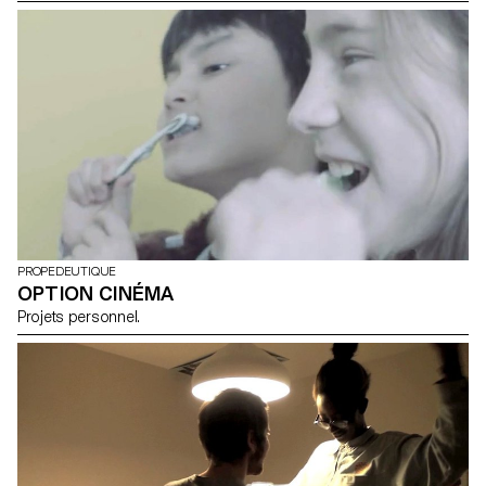
nomade" 9'02'' Fanny Reynaud "La morsure" 6'55'' GANZ GANZ,
dix regards sur le prix d'honneur du cinéma suisse 2017 (Bruno
Ganz), en partenariat avec la RTS: Rodrigo Munoz "Le journal"
3'13'' *Damien Manivel a rédigé ces quelques lignes pour
accompagner le film de Rodrigo Munoz "Le voleur d'encre rouge"
: "Nous sommes partis d'une contrainte : fabriquer une fiction à
partir d'un lieu. L'immensité des bâtiments, la gare déserte, le
téléphérique... dès les photos de repérage, la fascination de
Rodrigo pour ces espaces était palpable. Sa très belle idée a été
d'y confronter le corps de son petit frère, une enfance dans le
monde... Tout était déjà là mais Rodrigo y a apporté la douceur de
son regard, l'exercice s'est changé en film. Damien Manivel"
PROPEDEUTIQUE
OPTION CINÉMA
Projets personnel.