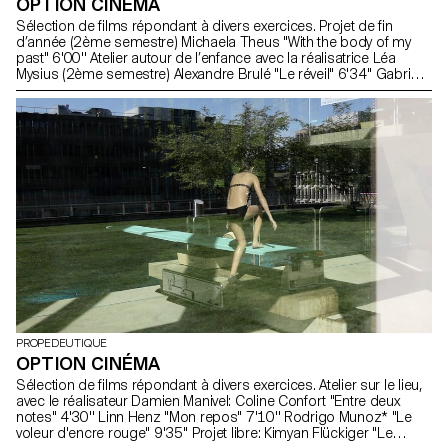
OPTION CINÉMA
Sélection de films répondant à divers exercices. Projet de fin
d’année (2ème semestre) Michaela Theus "With the body of my
past" 6'00'' Atelier autour de l’enfance avec la réalisatrice Léa
Mysius (2ème semestre) Alexandre Brulé "Le réveil" 6'34'' Gabriel
Colban "Le Vieux Singe" 4'45'' Elias Ben Khalifa "Zoonoses" 7'34''
Atelier autour de l'oeuvre de Gus Van Sant, suite à sa masterclass
en novembre 2017 (1er semestre) Elias Ben Khalifa "La débattue"
2'43'' Michaela Theus "Foulard rouge" 3'15'' Gabriel Colban "Sauf
erreur" 4'08'' Sebastian Friedmann "Corrida" 7'02''
PROPEDEUTIQUE
OPTION CINÉMA
Sélection de films répondant à divers exercices. Atelier sur le lieu,
avec le réalisateur Damien Manivel: Coline Confort "Entre deux
notes" 4'30'' Linn Henz "Mon repos" 7'10'' Rodrigo Munoz* "Le
voleur d'encre rouge" 9'35'' Projet libre: Kimyan Flückiger "Le