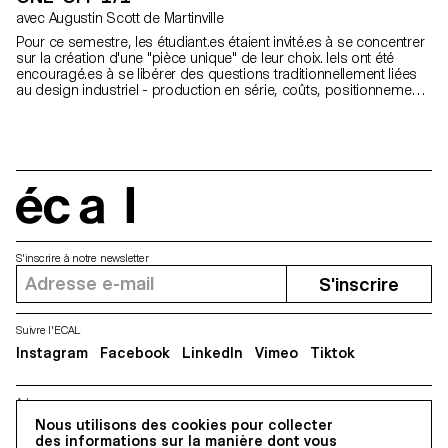
avec Augustin Scott de Martinville
Pour ce semestre, les étudiant.es étaient invité.es à se concentrer
sur la création d'une "pièce unique" de leur choix. Iels ont été
encouragé.es à se libérer des questions traditionnellement liées
au design industriel - production en série, coûts, positionnement
sur le marché, ect. Le projet s'est conclu par une vente aux
enchères lors du traditionnel Marché de Noël de l'ECAL.
écal
S'inscrire à notre newsletter
S'inscrire
Suivre l'ECAL
Instagram
Facebook
LinkedIn
Vimeo
Tiktok
Adresse
Nous utilisons des cookies pour collecter
5, avenue du Temple, CH-1020 Renens
des informations sur la manière dont vous