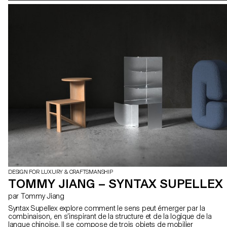
DESIGN FOR LUXURY & CRAFTSMANSHIP
TOMMY JIANG – SYNTAX SUPELLEX
par Tommy Jiang
Syntax Supellex explore comment le sens peut émerger par la
combinaison, en s’inspirant de la structure et de la logique de la
langue chinoise. Il se compose de trois objets de mobilier