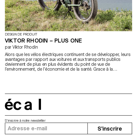
DESIGN DE PRODUIT
VIKTOR RHODIN – PLUS ONE
par Viktor Rhodin
Alors que les vélos électriques continuent de se développer, leurs
avantages par rapport aux voitures et aux transports publics
deviennent de plus en plus évidents du point de vue de
l’environnement, de l’économie et de la santé. Grace à la
puissance des moteurs électriques actuels, « Plus One » a été
conçu comme un véhicule plus adapté à la mobilité urbaine. En
effet, il offre la possibilité de transporter un passager et des
bagages en toute sécurité et avec confort. Il permet ainsi d’éviter
les contraintes liées à la distance, au dénivelé, au permis de
conduire ou encore au stationnement. mail@viktorrhodin.com
https://viktorrhodin.com
écal
S'inscrire à notre newsletter
S'inscrire