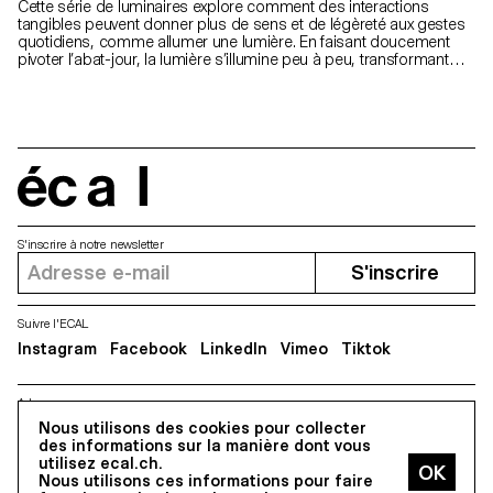
Cette série de luminaires explore comment des interactions
tangibles peuvent donner plus de sens et de légèreté aux gestes
quotidiens, comme allumer une lumière. En faisant doucement
pivoter l’abat-jour, la lumière s’illumine peu à peu, transformant
subtilement l’atmosphère. Ce geste physique rend l’allumage
moins mécanique, plus rituel. La lampe de chevet invite à une
interaction calme avant le sommeil. En tournant lentement l’abat-
jour sphérique, la lumière apparaît doucement, instaurant un
moment apaisant pour se détendre. La lampe murale, quant à
elle, s’active par une simple présence, diffusant une lueur
chaleureuse et faisant de cette transition un instant attentif.
écal
S'inscrire à notre newsletter
S'inscrire
Suivre l'ECAL
Instagram
Facebook
LinkedIn
Vimeo
Tiktok
Adresse
5, avenue du Temple, CH-1020 Renens
Nous utilisons des cookies pour collecter
des informations sur la manière dont vous
utilisez ecal.ch.
Nous utilisons ces informations pour faire
Tous droits réservés @2026