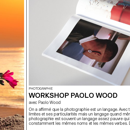
dans lesquelles les textures liquides, sèches et organi
contrastent pour évoquer l'essence du parfum, le desi
flacon et ses complexités. Par la mise en scène, les pa
deviennent la toile de fond d'histoires de transgression 
projections fantastiques. En plus des impressions mo
sur tissu, des coussins-images géants invitent le public
s'allonger et à célébrer la fluidité des genres et les défin
toujours changeantes de la beauté et de l'expression de
PHOTOGRAPHIE
WORKSHOP PAOLO WOOD
avec Paolo Wood
On a affirmé que la photographie est un langage. Avec 
limites et ses particularités mais un langage quand mê
photographie est souvent un langage assez pauvre qui
constamment les mêmes noms et les mêmes verbes. 
tradition documentaire, la palette des sujets traités est