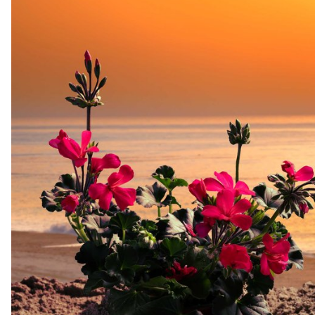
composés d'au moins deux supports distincts, dont un support
principal et un secondaire. Les étudiant·es avaient la liberté de
choisir les médias les plus pertinents pour leurs projets, que ce
soit un site web, des publications, des affiches, une séquence
vidéo et même de la réalité virtuelle.