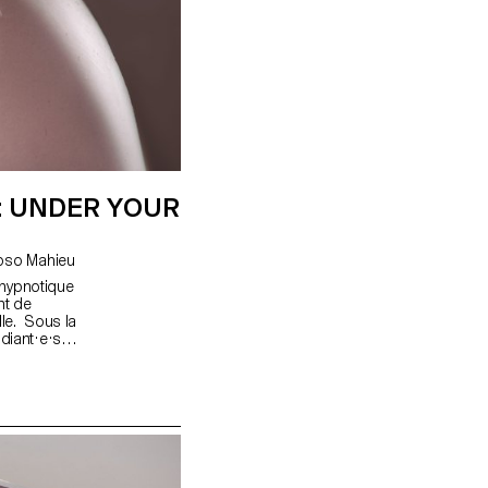
: UNDER YOUR
orence Tétier, Nicolas Coulomb, Calypso Mahieu
 hypnotique
nt de
lle. Sous la
diant·e·s
aux parfums
ographique
té de
hes ont
uées - Le
elle
ojet évolue
 mortes