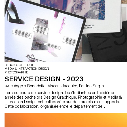
DESIGN GRAPHIQUE
MEDIA & INTERACTION DESIGN
PHOTOGRAPHIE
SERVICE DESIGN - 2023
avec Angelo Benedetto, Vincent Jacquier, Pauline Saglio
Lors du cours de service design, les étudiant·es en troisième
année des bachelors Design Graphique, Photographie et Media &
Interaction Design ont collaboré·e sur des projets multisupports.
Cette collaboration, organisée entre le département de
Communication Visuelle, avait pour thème les SDGs (Sustainable
Development Goals). Le thème "Pour la bonne cause, faites des
SDGs une réalité" visait à promouvoir des causes qui tenaient à
cœur à chaque groupe d'étudiant·es. Tous les projets étaient