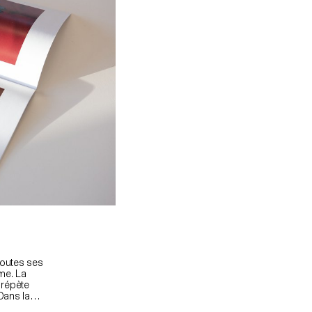
ques
gn de son
rfums
et de
numentales
 à
itions
 soi.
toutes ses
me. La
 répète
Dans la
 assez