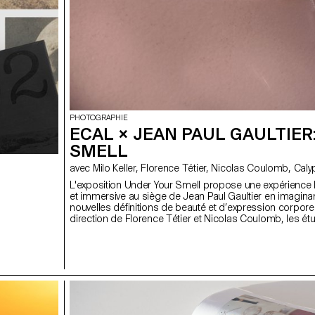
PHOTOGRAPHIE
ECAL × JEAN PAUL GAULTIER
SMELL
avec Milo Keller, Fl
L'exposition Under Your Smell propose une expérience
et immersive au siège de Jean Paul Gaultier en imagina
nouvelles définitions de beauté et d’expression corpore
direction de Florence Tétier et Nicolas Coulomb, les étu
de 3ème année Bachelor Photographie ont donné vie 
iconiques de la marque à travers une expérience phot
immersive. Lors de la première saison, avec la complici
Claude Emmanuelle Gajan Maull, les jeunes photograp
fluidifié les flacons iconiques avec leurs silhouettes sex
Mâle, Le Classique, Le Beau et La Belle - dans une nouv
perspective LGBTQIA+. Pour cette nouvelle saison, le pr
autour du parfum Scandal, avec la création de natures