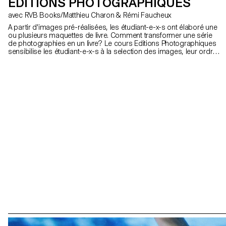
ÉDITIONS PHOTOGRAPHIQUES
avec RVB Books/Matthieu Charon & Rémi Faucheux
A partir d'images pré-réalisées, les étudiant-e-x-s ont élaboré une
ou plusieurs maquettes de livre. Comment transformer une série
de photographies en un livre? Le cours Editions Photographiques
sensibilise les étudiant-e-x-s à la selection des images, leur ordre,
le format, le graphisme, l'encre, les papiers, la reliure. Il aborde les
spécificités du livre en tant que média et en tant que marché.