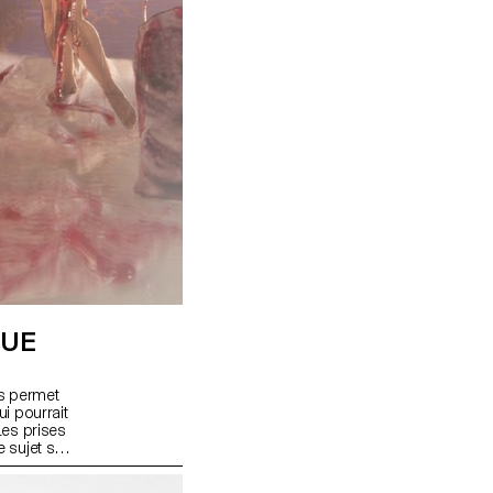
QUE
s permet
i pourrait
Les prises
e sujet sont