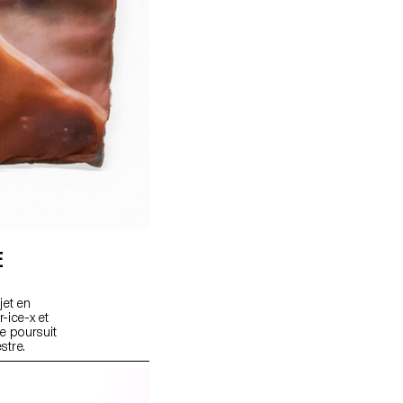
E
jet en
-ice-x et
e poursuit
stre.