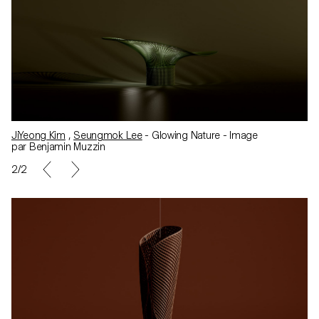
JiYeong Kim
,
Seungmok Lee
- Glowing Nature - Image
par Benjamin Muzzin
2/2