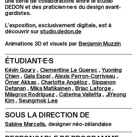
une série de collaborations entre le studio
DEDON et des praticien·ne·s du design avant-
gardistes.
L’exposition, exclusivement digitale, est à
découvrir sur
studio.dedon.de
Animations 3D et visuels par
Benjamin Muzzin
ÉTUDIANT·E·S
Kévin Goury
,
Clementine Le Guerec
,
Yuoning
Chien
,
Gala Espel
,
Alexis Perron-Corriveau
,
Ömer Akkas
,
Charlotte Angéloz
,
Sippanon
Detanan
,
Mika Matikainen
,
Briac Laforge
,
Milagros Rodríguez
,
Caterina Valletta
,
JiYeong
Kim
,
Seungmok Lee
SOUS LA DIRECTION DE
Sabine Marcelis
, designer néo-zélandaise