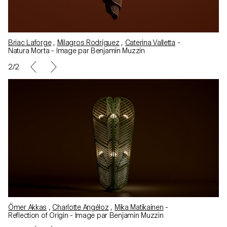
Briac Laforge
,
Milagros Rodríguez
,
Caterina Valletta
-
Natura Morta - Image par Benjamin Muzzin
2/2
Ömer Akkas
,
Charlotte Angéloz
,
Mika Matikainen
-
Reflection of Origin - Image par Benjamin Muzzin