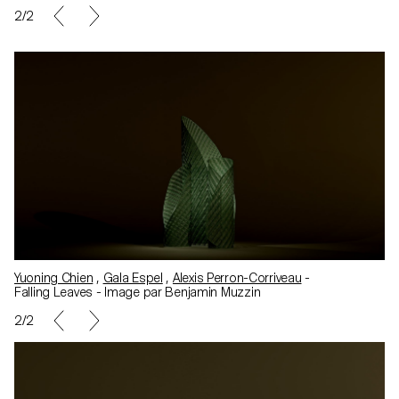
2/2
Yuoning Chien
,
Gala Espel
,
Alexis Perron-Corriveau
-
Falling Leaves - Image par Benjamin Muzzin
2/2