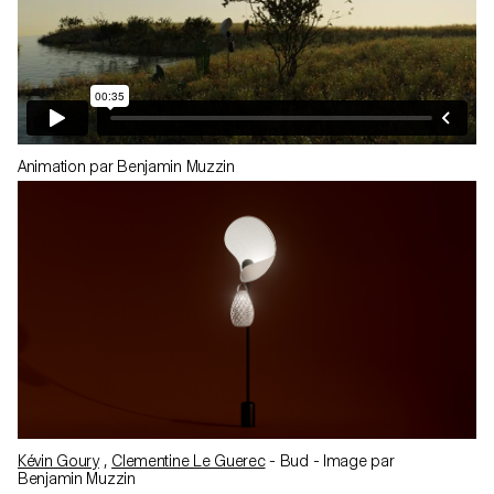
Animation par Benjamin Muzzin
Kévin Goury
,
Clementine Le Guerec
- Bud - Image par
Benjamin Muzzin