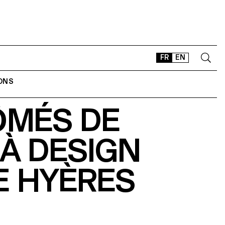
FR
EN
IONS
CONTACT
ÔMÉS DE
SHOP
TYPEFACES
 À DESIGN
OFFLINE-ONLINE
Instagram
Facebook
LinkedIn
Vimeo
Tikt
E HYÈRES