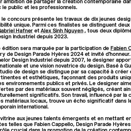
 ambition de partager la création contemporaine da
 le public et les professionnels.
le concours présente les travaux de dix jeunes desig
ibilité unique. Parmi ces finalistes se distinguent deu
abriel Hafner
et
Alex Sinh Nguyen
, tous deux diplôm
sign Industriel depuis 2023.
e édition sera marquée par la participation de
Fabien 
ury de Design Parade Hyères 2024 et invité d'honneur
elor Design Industriel depuis 2007, le designer appor
nationale et une vision novatrice du design. Basé à Gu
tudio de design se distingue par sa capacité à créer 
rtinentes et esthétiques, façonnant des produits uni
 des environnements publics et privés. Le designer aime
ffertes par des matériaux souvent négligés, créant ain
turellement significatifs. Son travail, influencé par la 
es matériaux locaux, trouve un écho significatif dans 
orain international.
 vitrine aux jeunes talents émergents et en mettant e
ntes telles que Fabien Cappello, Design Parade Hyères
 rôle crucial dans la promotion de la création contemp