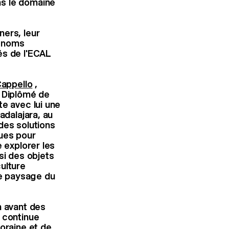
ns le domaine
ners, leur
x noms
és de l'ECAL
Cappello
,
. Diplômé de
te avec lui une
adalajara, au
des solutions
ques pour
 explorer les
si des objets
culture
le paysage du
n avant des
 continue
oraine et de