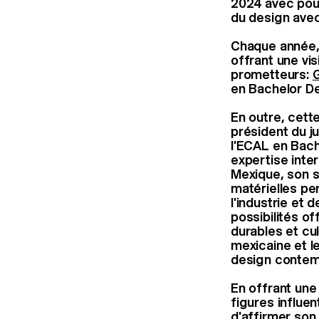
2024 avec pour
du design avec
Chaque année, 
offrant une vis
prometteurs:
G
en Bachelor De
En outre, cett
président du j
l'ECAL en Bach
expertise inter
Mexique, son s
matérielles pe
l'industrie et
possibilités o
durables et cul
mexicaine et l
design contemp
En offrant une
figures influe
d'affirmer son