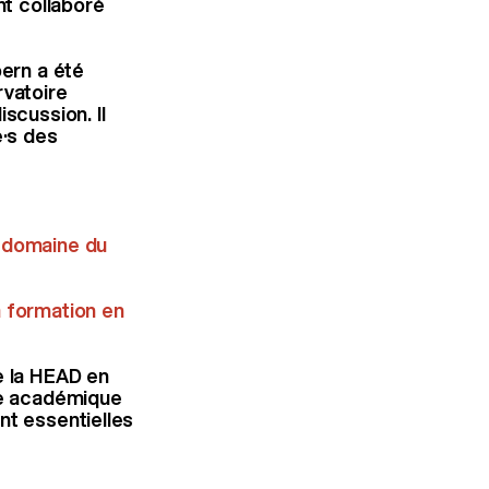
t collaboré
bern a été
rvatoire
scussion. Il
e·s des
e domaine du
a formation en
e la HEAD en
nce académique
nt essentielles