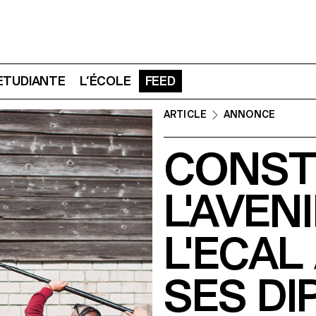
 ETUDIANTE
L’ÉCOLE
FEED
ARTICLE
ANNONCE
CONST
L'AVEN
L'ECAL
SES DI