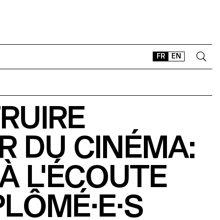
FR
EN
CONTACT
RUIRE
SHOP
TYPEFACES
IR DU CINÉMA:
OFFLINE-ONLINE
Instagram
Facebook
LinkedIn
Vimeo
Tikt
 À L'ÉCOUTE
PLÔMÉ·E·S