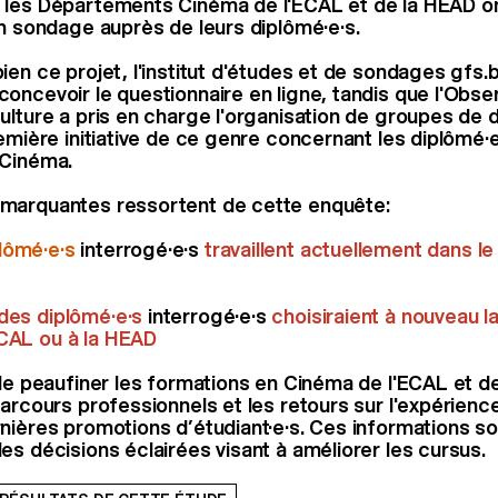
 les Départements Cinéma de l'ECAL et de la HEAD on
un sondage auprès de leurs diplômé·e·s.
ien ce projet, l'institut d'études et de sondages gfs.
oncevoir le questionnaire en ligne, tandis que l'Obse
lture a pris en charge l'organisation de groupes de di
remière initiative de ce genre concernant les diplômé·
 Cinéma.
marquantes ressortent de cette enquête:
lômé·e·s
interrogé·e·s
travaillent actuellement dans l
des diplômé·e·s
interrogé·e·s
choisiraient à nouveau l
CAL ou à la HEAD
 de peaufiner les formations en Cinéma de l'ECAL et d
parcours professionnels et les retours sur l'expérie
nières promotions d’étudiant·e·s. Ces informations so
es décisions éclairées visant à améliorer les cursus.