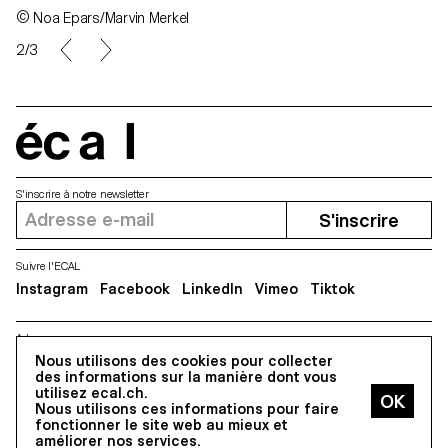
© Noa Epars/Marvin Merkel
2/3
écal
S'inscrire à notre newsletter
S'inscrire
Suivre l'ECAL
Instagram
Facebook
LinkedIn
Vimeo
Tiktok
Adresse
Nous utilisons des cookies pour collecter
5, avenue du Temple, CH-1020 Renens
des informations sur la manière dont vous
utilisez ecal.ch.
Nous utilisons ces informations pour faire
Tous droits réservés @2026
fonctionner le site web au mieux et
Contact
Impressum
Hub
Presse
améliorer nos services.