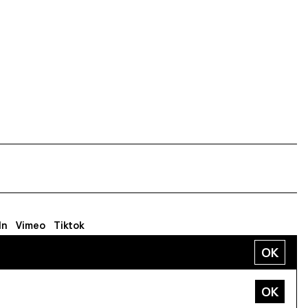
, la mémoire et
 pour donner
éveloppé en
ts Image et Set
In
Vimeo
Tiktok
OK
sse