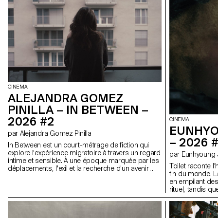
CINEMA
ALEJANDRA GOMEZ
PINILLA – IN BETWEEN –
2026 #2
CINEMA
EUNHYO
par Alejandra Gomez Pinilla
– 2026 
In Between est un court-métrage de fiction qui
explore l'expérience migratoire à travers un regard
par Eunhyoung
intime et sensible. À une époque marquée par les
Toilet raconte l
déplacements, l'exil et la recherche d'un avenir
fin du monde. La
meilleur, ce projet interroge les sentiments de
en empilant de
déracinement, de nostalgie et de non-
rituel, tandis qu
appartenance qui accompagnent souvent le fait
gestes et le ryt
de partir. Le film suit une jeune danseuse
les formes d'hu
péruvienne installée en Suisse, partagée entre ses
dans un tel con
attentes, ses doutes et son désir de trouver sa