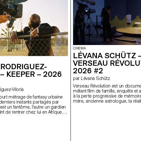
d'un simple lieu. Ce film montre 
s sensations d'une personne
lorsque l'on vit loin de chez soi, o
smettre à une autre. Avec très peu
des façons de vivre, d'aimer et de
 film retrace le passage de
les uns des autres.
timité à travers les gestes, les
n plutôt que par le langage. Le
er, est un élément important : il
ions et les changements
e les personnages n'expriment pas
t soutient les moments les plus
CINEMA
LÉVANA SCHÜTZ 
VERSEAU RÉVOLU
 RODRIGUEZ-
2026 #2
 – KEEPER – 2026
par Lévana Schütz
Verseau Révolution est un docume
driguez-Viloria
mêlant film de famille, enquête et a
à la perte progressive de mémoir
ourt métrage de fantasy urbaine
mère, ancienne astrologue, la réali
derniers instants partagés par
reconstitue les archives et l'unive
est un fantôme, l'autre un gardien
d'Élisabeth Teissier, astrologue d
nt de rentrer chez lui en Afrique. À
même génération, dans l'espoir de
ll et des rituels d'adieu, ils dérivent
souvenirs et de rouvrir un dialogue 
et l'ailleurs, entre la vie et la mort.
travers des entretiens et des recon
éflexion sur l'idée du foyer au-delà
d'archives réalisées en studio, le fi
u. Ce film montre que, même
frontières entre documentaire et fic
 loin de chez soi, on trouve toujours