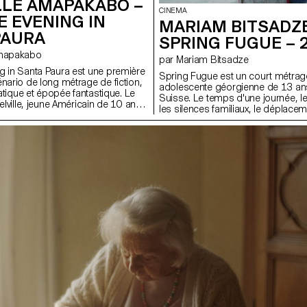
LLE AMAPAKABO –
CINEMA
E EVENING IN
MARIAM BITSADZE
PAURA
SPRING FUGUE – 
e Amapakabo
par Mariam Bitsadze
g in Santa Paura est une première
Spring Fugue est un court métrage
énario de long métrage de fiction,
adolescente géorgienne de 13 ans
tiatique et épopée fantastique. Le
Suisse. Le temps d'une journée, le 
Melville, jeune Américain de 10 ans,
les silences familiaux, le déplaceme
grande sœur Théo dans un petit
les tensions politiques héritées 
n, le temps d'un été. Alors que le
adultes. En déconstruisant les s
ve que son père Charles, un
dramaturgiques classiques, Spri
x abonnés absents, le remarque,
cherche à placer le spectateur d
é avec Otto, le jardinier muet de la
position que la mère de l'enfant : 
e ils résident, qui lui fait découvrir
interpréter et douter. Dans la contr
nature. Mais les plans de Charles
format de dix minutes, le film cons
ourraient venir entacher leur amitié
à travers les gestes, les regards 
rojet cherche à explorer la mise en
plutôt que par le dialogue ou l'expl
, de l'enfance et des lieux en tant
atif à part entière.