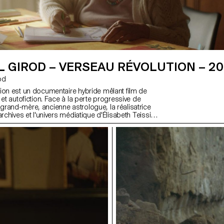
 GIROD – VERSEAU RÉVOLUTION – 20
rod
ion est un documentaire hybride mêlant film de
 et autofiction. Face à la perte progressive de
rand-mère, ancienne astrologue, la réalisatrice
archives et l'univers médiatique d'Élisabeth Teissier,
enom de la même génération, dans l'espoir de
nirs et de rouvrir un dialogue familial. À travers
t des reconstitutions d'archives réalisées en
rouille les frontières entre documentaire et fiction.
explore la transmission, la mémoire et les récits
uisons pour donner sens à nos vies. Ce projet a
n collaboration avec les départements Image et
a ZHdK.