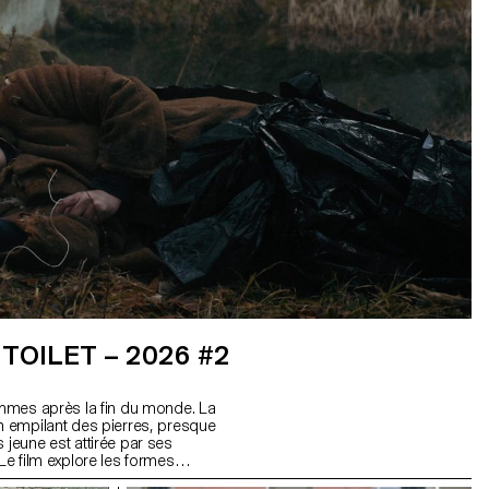
TOILET – 2026 #2
femmes après la fin du monde. La
en empilant des pierres, presque
 jeune est attirée par ses
 Le film explore les formes
r dans un tel contexte, en