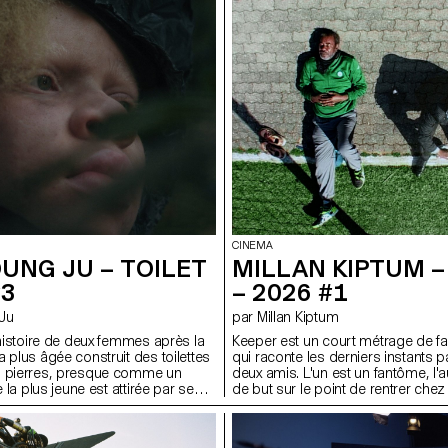
observant comment les habitudes 
personne peuvent se transmettre à
dialogues, le film retrace le passage 
travers les gestes, les regards et 
Le son, en particulier, est un élémen
émotions et les changements rela
n'expriment pas par les mots, et 
délicats du film.
CINEMA
MILLAN KIPTUM –
UNG JU – TOILET
– 2026 #1
#3
par Millan Kiptum
 Ju
Keeper est un court métrage de fa
'histoire de deux femmes après la
qui raconte les derniers instants 
 plus âgée construit des toilettes
deux amis. L'un est un fantôme, l'
s pierres, presque comme un
de but sur le point de rentrer chez 
e la plus jeune est attirée par ses
travers le football et des rituels d'a
hme de son travail. Le film explore
entre le chez-soi et l'ailleurs, entre 
manité qui pourraient subsister
Keeper est une réflexion sur l'idée
texte, en observant comment les