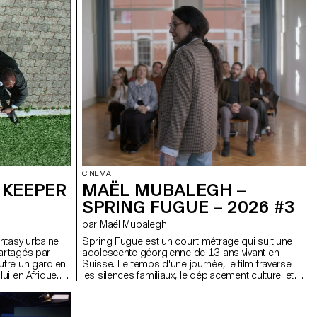
et les sensations d'une
 une autre. Avec très peu de
de l'hostilité à l'intimité à
le son plutôt que par le langage.
t important : il révèle les
tionnels que les personnages
soutient les moments les plus
CINEMA
 KEEPER
MAËL MUBALEGH –
SPRING FUGUE – 2026 #3
par Maël Mubalegh
ntasy urbaine
Spring Fugue est un court métrage qui suit une
partagés par
adolescente géorgienne de 13 ans vivant en
autre un gardien
Suisse. Le temps d'une journée, le film traverse
lui en Afrique. À
les silences familiaux, le déplacement culturel et
dieu, ils dérivent
les tensions politiques héritées du monde des
la vie et la mort.
adultes. En déconstruisant les schémas
 du foyer au-delà
dramaturgiques classiques, Spring Fugue