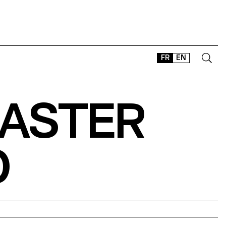
FR
EN
MASTER
CONTACT
SHOP
TYPEFACES
OFFLINE-ONLINE
D
Instagram
Facebook
LinkedIn
Vimeo
Tikt