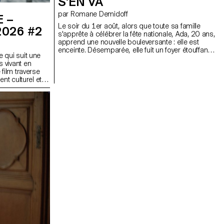
S'EN VA
par Romane Demidoff
 –
Le soir du 1er août, alors que toute sa famille
2026 #2
s'apprête à célébrer la fête nationale, Ada, 20 ans,
apprend une nouvelle bouleversante : elle est
enceinte. Désemparée, elle fuit un foyer étouffant.
 qui suit une
Alors qu'elle attend un bus qui ne viendra jamais,
 vivant en
une voiture s'arrête. Au volant se trouve un jeune
film traverse
homme, Merlin, persuadé de reconnaître son
nt culturel et
premier amour disparu, Sandra. D'abord
du monde des
surprise, Ada reprend rapidement ses esprits et
chémas
se fait passer pour elle. Ensemble, ils prennent la
ng Fugue
route vers Montreux. Mais leur trajet nocturne
ans la même
bascule lorsqu'ils découvrent une petite fille
observer,
cachée à l'arrière du véhicule. Au bord du lac
ainte d'un
Léman, ce trio improbable improvise une famille
truit sa tension
fragile et éphémère, tandis qu'Ada tente de
et le mouvement
composer avec une identité en mouvement qu'elle
ication.
peine elle-même à définir.