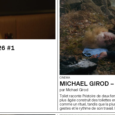
26 #1
CINEMA
MICHAEL GIROD – 
par Michael Girod
Toilet raconte l'histoire de deux 
plus âgée construit des toilettes 
comme un rituel, tandis que la plus
gestes et le rythme de son travail.
d'humanité qui pourraient subsiste