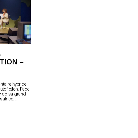
que, même
cherche à placer le spectateur dans la même
n trouve toujours
position que la mère de l'enfant : observer,
 prendre soin
interpréter et douter. Dans la contrainte d'un
format de dix minutes, le film construit sa tension
à travers les gestes, les regards et le mouvement
plutôt que par le dialogue ou l'explication.
–
TION –
ntaire hybride
utofiction. Face
e de sa grand-
satrice
rs médiatique
e renom de la
 raviver des
familial. À
stitutions
lm brouille les
tion. Cette