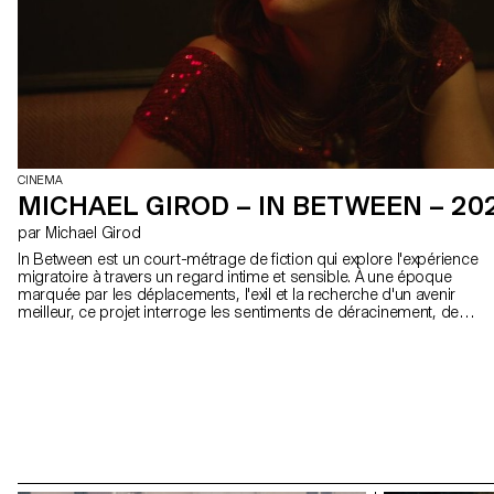
CINEMA
MICHAEL GIROD – IN BETWEEN – 20
par Michael Girod
In Between est un court-métrage de fiction qui explore l'expérience
migratoire à travers un regard intime et sensible. À une époque
marquée par les déplacements, l'exil et la recherche d'un avenir
meilleur, ce projet interroge les sentiments de déracinement, de
nostalgie et de non-appartenance qui accompagnent souvent le
fait de partir. Le film suit une jeune danseuse péruvienne installée
en Suisse, partagée entre ses attentes, ses doutes et son désir
de trouver sa place. À travers un travail sur le contraste visuel, le
son et le corps en mouvement, In Between expérimente différentes
formes narratives pour traduire cet état d'« entre-deux » et
questionne ce que signifie réellement se sentir chez soi.