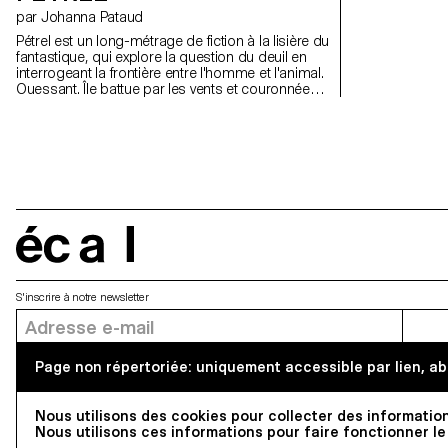
des façons de v
par Johanna Pataud
les uns des autr
Pétrel est un long-métrage de fiction à la lisière du
fantastique, qui explore la question du deuil en
interrogeant la frontière entre l'homme et l'animal.
Ouessant. Île battue par les vents et couronnée
d'oiseaux. C'est là que travaille Morgane, 28 ans,
naturaliste dans un organisme de protection de la
nature, lorsque son petit frère Robin, 26 ans, vient
la voir après des années de silence mutuel. Mais
le lien qu'ils s'efforcent de reconstruire se brise :
pendant une randonnée sur les falaises noyées
de brume, Robin disparaît. Suicide, accident ?
Pour Morgane, le deuil est impossible. Son île
familière a changé de visage et pour survivre,
écal
Morgane doit partir sur la trace de son frère.
Changer de monde, changer de peau, au risque
de se perdre.
S'inscrire à notre newsletter
Page non répertoriée: uniquement accessible par lien, ab
Adresse
5, avenue du Temple, CH-1020 Renens
Nous utilisons des cookies pour collecter des information
Nous utilisons ces informations pour faire fonctionner le