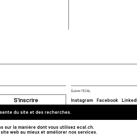
recherche explore la transmission
ivre, d'aimer et de prendre soin
les récits que nous construisons
es.
sens à nos vies. Ce projet a été d
collaboration avec les départemen
Design de la ZHdK.
Suivre l'ECAL
S'inscrire
Instagram
Facebook
Linked
sente du site et des recherches.
Tous droits réservés @2026
Contact
Impressum
Hub
Pre
s sur la manière dont vous utilisez ecal.ch.
 site web au mieux et améliorer nos services.