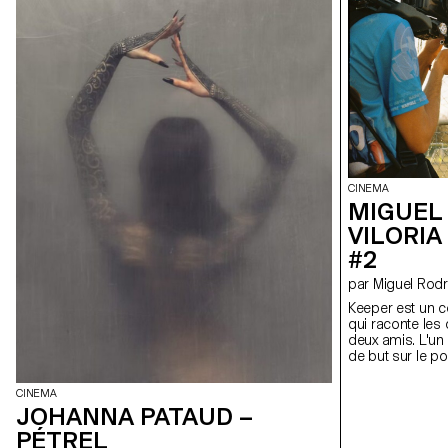
habitudes et le
place. À travers un travail sur le contraste visuel, le
peuvent se tran
son et le corps en mouvement, In Between
de dialogues, le
expérimente différentes formes narratives pour
l'hostilité à l'in
traduire cet état d'« entre-deux » et questionne ce
regards et le so
que signifie réellement se sentir chez soi.
son, en particuli
révèle les émot
relationnels qu
par les mots, e
délicats du film.
CINEMA
MIGUEL
VILORIA
#2
par Miguel Ro
Keeper est un c
qui raconte les 
deux amis. L'un 
de but sur le poi
travers le footba
entre le chez-soi 
CINEMA
Keeper est une r
JOHANNA PATAUD –
d'un simple lie
PÉTREL
lorsque l'on vit