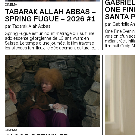
GABRIE
CINEMA
ONE FIN
TABARAK ALLAH ABBAS –
SANTA 
SPRING FUGUE – 2026 #1
par Gabriell
par Tabarak Allah Abbas
One Fine Evenin
Spring Fugue est un court métrage qui suit une
version d'un sc
adolescente géorgienne de 13 ans vivant en
mêlant récit ini
Suisse. Le temps d'une journée, le film traverse
film suit Craig 
les silences familiaux, le déplacement culturel et
qui rejoint sa 
les tensions politiques héritées du monde des
village du Tessi
adultes. En déconstruisant les schémas
petit garçon rê
dramaturgiques classiques, Spring Fugue
businessman au
cherche à placer le spectateur dans la même
il se lie d'amiti
position que la mère de l'enfant : observer,
villa dans laquell
interpréter et douter. Dans la contrainte d'un
la beauté de la 
format de dix minutes, le film construit sa tension
pour la vallée p
à travers les gestes, les regards et le mouvement
naissante. Ce p
plutôt que par le dialogue ou l'explication.
scène du silence
que langage narr
CINEMA