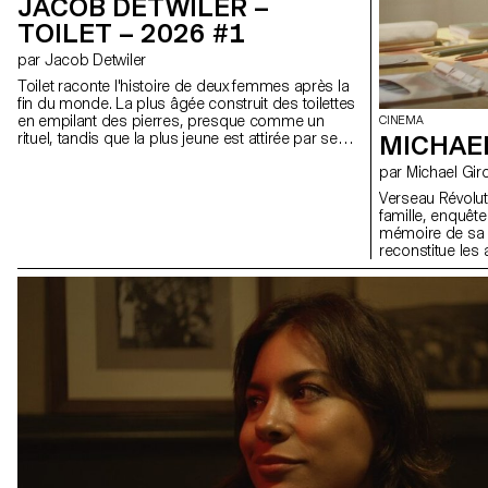
JACOB DETWILER –
TOILET – 2026 #1
par Jacob Detwiler
Toilet raconte l'histoire de deux femmes après la
fin du monde. La plus âgée construit des toilettes
en empilant des pierres, presque comme un
CINEMA
rituel, tandis que la plus jeune est attirée par ses
MICHAEL
gestes et le rythme de son travail. Le film explore
par Michael Gi
les formes d'humanité qui pourraient subsister
dans un tel contexte, en observant comment les
Verseau Révolut
habitudes et les sensations d'une personne
famille, enquête
peuvent se transmettre à une autre. Avec très peu
mémoire de sa g
de dialogues, le film retrace le passage de
reconstitue les 
l'hostilité à l'intimité à travers les gestes, les
astrologue de r
regards et le son plutôt que par le langage. Le
raviver des souve
son, en particulier, est un élément important : il
des entretiens e
révèle les émotions et les changements
studio, le film b
relationnels que les personnages n'expriment pas
Cette recherche 
par les mots, et soutient les moments les plus
que nous constr
délicats du film.
été développé e
Set Design de l