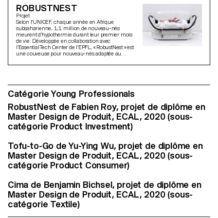
ROBUSTNEST
Projet
Selon l’UNICEF, chaque année en Afrique
subsaharienne, 1,1 million de nouveau-nés
meurent d’hypothermie durant leur premier mois
de vie. Développée en collaboration avec
l’EssentialTech Center de l’EPFL, « RobustNest » est
une couveuse pour nouveau-nés adaptée au
contexte des hôpitaux de district. Compacte,
robuste et abordable, « RobustNest » permet le
transport de patients en véhicule, résiste aux
fréquentes coupures d’électricité grâce à sa
batterie thermique conçue par l’EPFL et se
Catégorie Young Professionals
distingue par des composants facilement
remplaçables localement. Le maintien des bébés
au chaud est ainsi assuré. fab.roy@hotmail.com
RobustNest de Fabien Roy, projet de diplôme en
https://www.fabienroy.com
Master Design de Produit, ECAL, 2020 (sous-
catégorie Product Investment)
Tofu-to-Go de Yu-Ying Wu, projet de diplôme en
Master Design de Produit, ECAL, 2020 (sous-
catégorie Product Consumer)
Cima de Benjamin Bichsel, projet de diplôme en
Master Design de Produit, ECAL, 2020 (sous-
catégorie Textile)