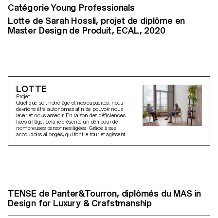
Catégorie Young Professionals
Lotte de Sarah Hossli, projet de diplôme en
Master Design de Produit, ECAL, 2020
LOTTE
Projet
Quel que soit notre âge et nos capacités, nous
devrions être autonomes afin de pouvoir nous
lever et nous asseoir. En raison des déficiences
liées à l’âge, cela représente un défi pour de
nombreuses personnes âgées. Grâce à ses
accoudoirs allongés, qui font le tour et agissent
comme une rampe d’appui, ce fauteuil permet à
l’utilisateur de se lever intuitivement dans une
position avec une plus grande aisance. Le design
est basé sur des tests de prototype in situ au sein
de maisons de retraite, des évaluations d’experts
médicaux ainsi que sur l’expertise technique du
fabricant suisse de meubles Girsberger
Customized Furniture. info@sarahhossli.ch
TENSE de Panter&Tourron, diplômés du MAS in
https://www.sarahhossli.ch
Design for Luxury & Crafstmanship