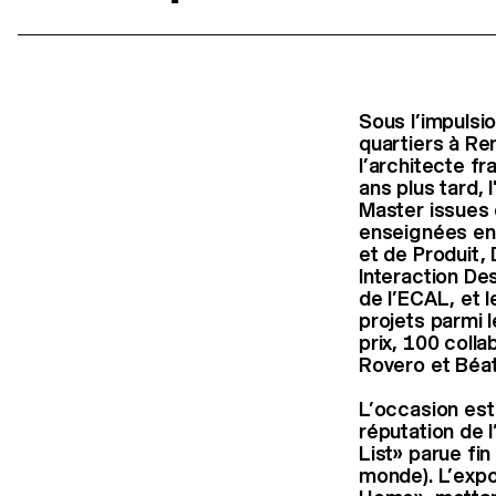
Sous l’impulsio
quartiers à Ren
l’architecte f
ans plus tard,
Master issues 
enseignées ent
et de Produit,
Interaction De
de l’ECAL, et 
projets parmi 
prix, 100 coll
Rovero et Béat
L’occasion est 
réputation de 
List» parue fin
monde). L’expos