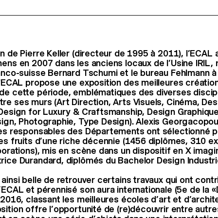
n de Pierre Keller (directeur de 1995 à 2011), l’ECAL 
ens en 2007 dans les anciens locaux de l’Usine IRIL, r
ranco-suisse Bernard Tschumi et le bureau Fehlmann à
 l'ECAL propose une exposition des meilleures créatio
de cette période, emblématiques des diverses discip
re ses murs (Art Direction, Arts Visuels, Cinéma, Desi
 Design for Luxury & Craftsmanship, Design Graphiqu
sign, Photographie, Type Design). Alexis Georgacopou
les responsables des Départements ont sélectionné 
les fruits d’une riche décennie (1456 diplômes, 310 e
aborations), mis en scène dans un dispositif en X imagi
rice Durandard, diplômés du Bachelor Design Industrie
ainsi belle de retrouver certains travaux qui ont contr
l’ECAL et pérennisé son aura internationale (5e de la
 2016, classant les meilleures écoles d’art et d’archit
ition offre l’opportunité de (re)découvrir entre autres