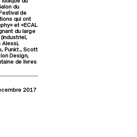
 ludique du
Salon du
Festival de
ions qui ont
raphy» et «ECAL
ignant du large
industriel,
 Alessi,
, Punkt., Scott
ion Design,
taine de livres
 décembre 2017