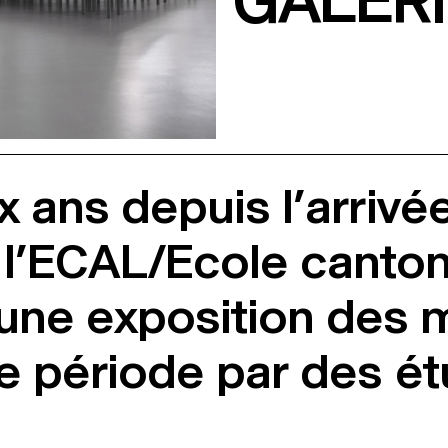
GALERI
ix ans depuis l’arri
l’ECAL/Ecole canton
ne exposition des me
te période par des é