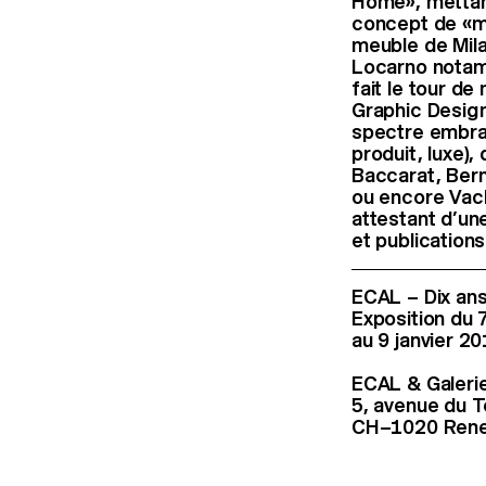
Home», mettant
concept de «mai
meuble de Mila
Locarno notam
fait le tour d
Graphic Design
spectre embrass
produit, luxe),
Baccarat, Bern
ou encore Vach
attestant d’une
et publications
ECAL – Dix an
Exposition du
au 9 janvier 20
ECAL & Galerie
5, avenue du 
CH–1020 Ren