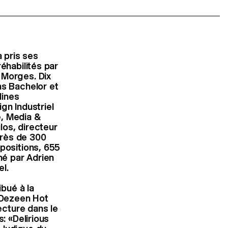
a pris ses
éhabilités par
 Morges. Dix
ns Bachelor et
lines
gn Industriel
e, Media &
los, directeur
près de 300
xpositions, 655
né par Adrien
l.
ibué à la
 «Dezeen Hot
ecture dans le
: «Delirious