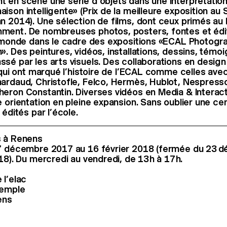
 en scène une série d’objets dans une interprétation
son intelligente» (Prix de la meilleure exposition au 
n 2014). Une sélection de films, dont ceux primés au 
ment. De nombreuses photos, posters, fontes et édit
e monde dans le cadre des expositions «ECAL Photog
». Des peintures, vidéos, installations, dessins, témo
é par les arts visuels. Des collaborations en design (
 qui ont marqué l’histoire de l’ECAL comme celles avec
ardaud, Christofle, Felco, Hermès, Hublot, Nespresso
eron Constantin. Diverses vidéos en Media & Interact
 orientation en pleine expansion. Sans oublier une cen
 édités par l’école.
s à Renens
 7 décembre 2017 au 16 février 2018 (fermée du 23
18). Du mercredi au vendredi, de 13 h à 17 h.
 l’elac
Temple
ens