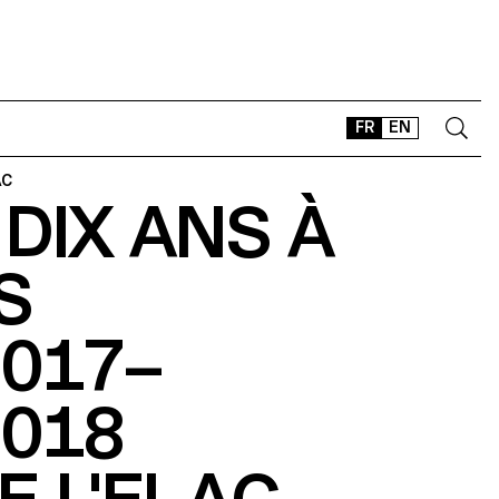
FR
EN
AC
 DIX ANS À
CONTACT
SHOP
S
TYPEFACES
OFFLINE-ONLINE
2017–
Instagram
Facebook
LinkedIn
Vimeo
Tikt
2018