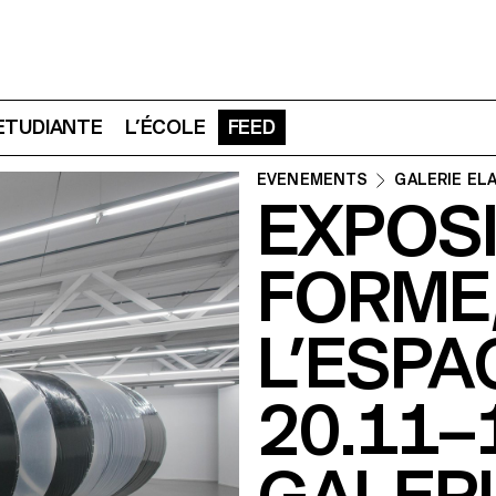
 ETUDIANTE
L’ÉCOLE
FEED
ÉVÉNEMENTS
GALERIE EL
EXPOSI
FORME,
L’ESPA
20.11–