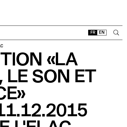
FR
EN
AC
TION «LA
CONTACT
SHOP
 LE SON ET
TYPEFACES
OFFLINE-ONLINE
CE»
Instagram
Facebook
LinkedIn
Vimeo
Tikt
11.12.2015