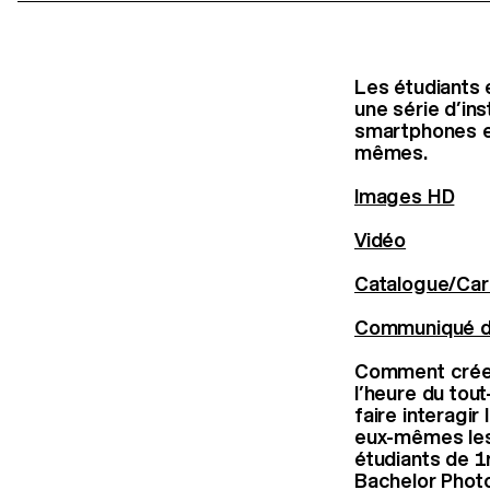
Les étudiants 
une série d’in
smartphones et
mêmes.
Images HD
Vidéo
Catalogue/Car
Communiqué d
Comment créer 
l’heure du tou
faire interagir
eux-mêmes les 
étudiants de 1
Bachelor Photo