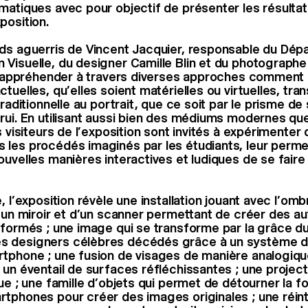
matiques avec pour objectif de présenter les résultat
position.
ds aguerris de Vincent Jacquier, responsable du Dé
Visuelle, du designer Camille Blin et du photographe
pu appréhender à travers diverses approches comment 
tuelles, qu’elles soient matérielles ou virtuelles, tr
traditionnelle au portrait, que ce soit par le prisme de 
rui. En utilisant aussi bien des médiums modernes qu
s visiteurs de l’exposition sont invités à expérimente
les procédés imaginés par les étudiants, leur permet
uvelles manières interactives et ludiques de se faire t
, l’exposition révèle une installation jouant avec l’ombr
d’un miroir et d’un scanner permettant de créer des au
éformés ; une image qui se transforme par la grâce du
 designers célèbres décédés grâce à un système de 
tphone ; une fusion de visages de manière analogique
 un éventail de surfaces réfléchissantes ; une projec
ue ; une famille d’objets qui permet de détourner la f
tphones pour créer des images originales ; une réint