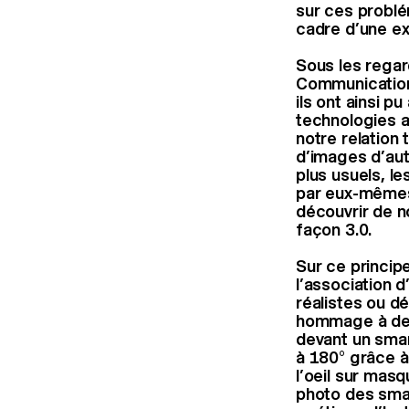
sur ces problé
cadre d’une ex
Sous les regar
Communication 
ils ont ainsi 
technologies ac
notre relation 
d’images d’aut
plus usuels, le
par eux-mêmes 
découvrir de no
façon 3.0.
Sur ce principe
l’association 
réalistes ou d
hommage à des
devant un smar
à 180° grâce à
l’oeil sur masq
photo des smar