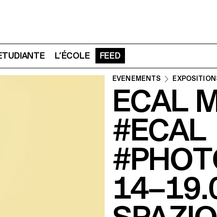
 ETUDIANTE
L’ÉCOLE
FEED
ÉVÉNEMENTS
EXPOSITION
ECAL M
#ECAL
#PHOT
14–19.