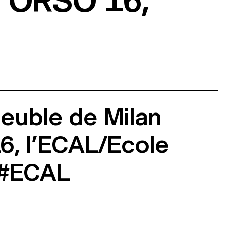
 ORSO 16,
meuble de Milan
16, l’ECAL/Ecole
«#ECAL