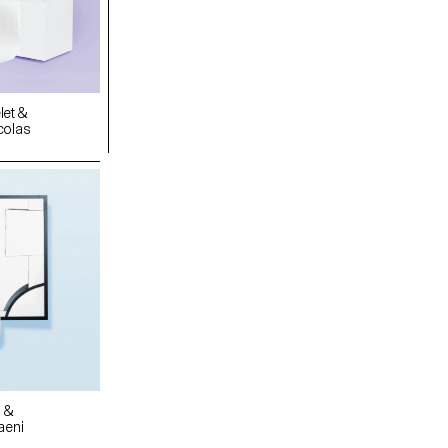
let &
colas
 &
aeni