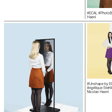
#ECAL #PhotoBo
Haeni
#Unshape by E
Angélique Stehli
Nicolas Haeni