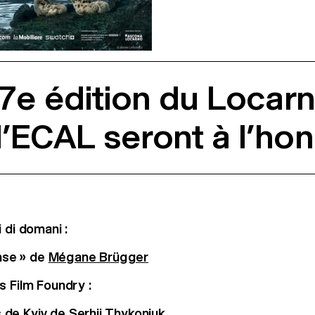
7e édition du Locarn
l’ECAL seront à l’ho
 di domani :
nse » de
Mégane Brügger
s Film Foundry :
s de Kyiv de
Serhii Thykoniuk