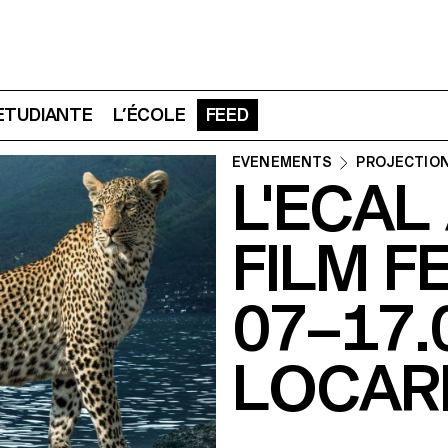
 ETUDIANTE
L’ÉCOLE
FEED
ÉVÉNEMENTS
PROJECTIO
L'ECA
FILM F
07–17.
LOCAR