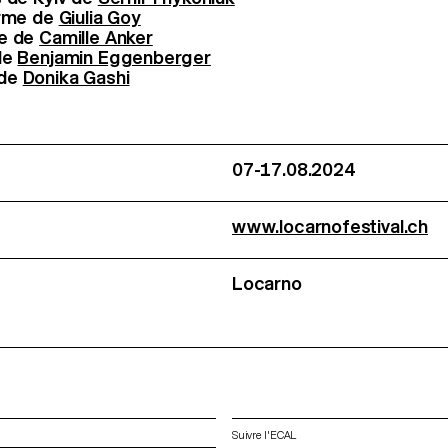
erme de
Giulia Goy
ne de
Camille Anker
de
Benjamin Eggenberger
 de
Donika Gashi
07-17.08.2024
www.locarnofestival.ch
Locarno
Suivre l'ECAL