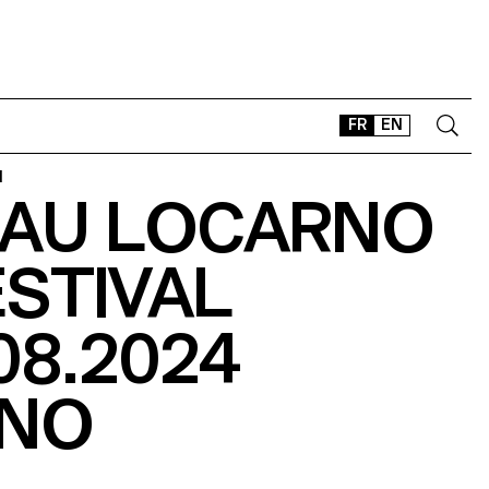
FR
EN
N
L AU LOCARNO
CONTACT
SHOP
ESTIVAL
TYPEFACES
OFFLINE-ONLINE
08.2024
Instagram
Facebook
LinkedIn
Vimeo
Tikt
NO