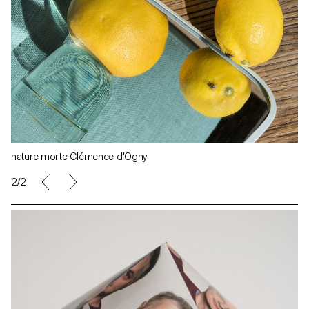
orte Clémence d'Ogny
nature mort
1/2