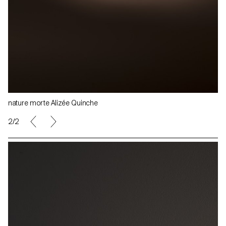
nature morte Alizée Quinche
1/2