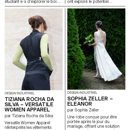
étudiant·e·s d’explorer le bois
ont exploré le potentiel
en tant que système de
expressif du papier et du
construction ouvert et
carton afin de réinventer des
accessible à tous les publics.
abat-jour destinés à des
L’objectif était de stimuler la
luminaires de plafond, muraux,
créativité et l’expérimentation à
sur pied, de chevet, de table ou
travers la conception de
portables. L’accent a été mis
modules ludiques et
sur l’expérimentation et le jeu —
reconfigurables, exploitant les
en testant les possibilités et les
potentialités et les contraintes
limites du papier, de la lumière,
du matériau, tout en évitant une
de la couleur et de la forme
approche formelle trop
pour développer de nouvelles
enfantine.
expressions lumineuses.
DESIGN INDUSTRIEL
DESIGN INDUSTRIEL
SOPHIA ZELLER –
TIZIANA ROCHA DA
ELEANOR
SILVA – VERSATILE
WOMEN APPAREL
par Sophia Zeller
par Tiziana Rocha da Silva
Une robe conçue pour être
portée après le jour du
Versatile Women Apparel
mariage, offrant une solution
réinterprète les vêtements