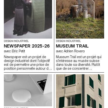
DESIGN INDUSTRIEL
DESIGN INDUSTRIEL
MUSEUM TRAIL
NEWSPAPER 2025-26
avec Adrien Rovero
avec Elric Petit
Museum Trail est un projet qui
Newspaper est un projet de
s’intéresse au musée suisse
design industriel dont l’objectif
dans toute sa diversité. Plutôt
est de permettre une prise de
que de se concentrer
position personnelle autour du
uniquement sur les grandes
sujet de son choix. Le projet
institutions largement
s’appuie sur un article issu de
fréquentées, le projet explore
la presse ou d’un magazine
ce que signifie aujourd’hui «
spécialisé, utilisé comme point
musée » dans un pays qui
de départ conceptuel et
compte plus de mille structures
critique. À travers l’analyse,
muséales, soit l’une des plus
l’interprétation et la traduction
fortes densités au monde.
de ce contenu écrit, le projet
invite à développer une réflexion
de design, en questionnant les