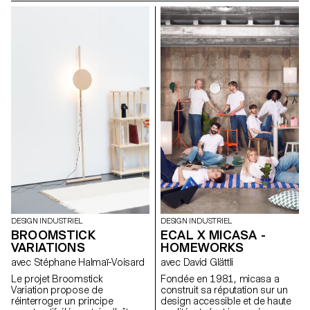
construire soi-même. Avec peu
sur la lumière et la forme. Ce
d’outils, peu de moyens et ce
projet répond à un besoin de
qu’on a sous la main. Tijolo est
flexibilité dans l'espace
né de cette réalité. Un kit de
domestique et reflète une
briques en terre crue, séchées
recherche personnelle sur
à l’air libre, faites de terre, d’eau
l'objet évolutif, à mi-chemin
et de papier recyclé. Elles
entre technicité discrète et
s’emboîtent en quinconce,
expression poétique de la
sans mortier, sans outillage
matière.
lourd. Sur leur face, deux
volumes : pour clipser des
gaines, des tuyaux. Sans
percer, sans casser. On peut
changer d’avis. On peut aussi
les boucher, laisser une trace,
un rythme.
DESIGN INDUSTRIEL
DESIGN INDUSTRIEL
BROOMSTICK
ECAL X MICASA -
VARIATIONS
HOMEWORKS
avec Stéphane Halmaï-Voisard
avec David Glättli
Le projet Broomstick
Fondée en 1981, micasa a
Variation propose de
construit sa réputation sur un
réinterroger un principe
design accessible et de haute