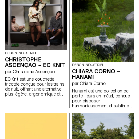
l’atmosphère de la pièce.
renverse l’ordre des priorités :
Pensée pour les espaces où
ici, les finitions visibles
les frontières entre travail, repas
deviennent structure et
et détente s’estompent, Velum
l’habillage devient un rituel.
permet à l’utilisateur d’adapter
Inspiré par les gestes intimes
la lumière à ses besoins et à
du boudoir, Doll Chair prolonge
ses moments, en
une réflexion sur l’objet en état
accompagnant les rythmes
de transformation, entre
fluctuants de la vie quotidienne.
maquette et meuble.
DESIGN INDUSTRIEL
CHRISTOPHE
ASCENÇAO – EC KNIT
DESIGN INDUSTRIEL
CHIARA CORNO –
par Christophe Ascençao
HANAMI
EC Knit est une couchette
par Chiara Corno
tricotée conçue pour les trains
de nuit, offrant une alternative
Hanami est une collection de
plus légère, ergonomique et
porte-fleurs en métal, conçue
intime aux couchettes
pour disposer
traditionnelles. Développé en
harmonieusement et sublimer
collaboration avec le TextielLab,
les fleurs fraîches avec
l’atelier professionnel du
élégance. Fabriqués en tiges
TextielMuseum, ce projet utilise
d’acier traité, ces structures
des textiles tricotés en 3D
épurées permettent de
produits sur une machine à
disposer un bouquet entier
tricoter circulaire. Cette
dans un vase, puis de le
technique permet un contrôle