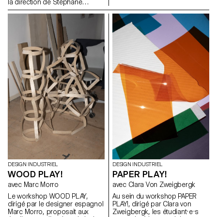
son économie. Sous la
la direction de Stéphane
direction d'Elric Petit, chaque
Halmaï-Voisard, responsable
étudiant a eu la possibilité
du BADI, se sont lancés dans
d'explorer un sujet choisi, en
un projet visant à concevoir
exprimant ses affinités et ses
leurs propres interprétations
intérêts personnels, ce qui a
uniques d'une enceinte
permis d'améliorer l'expérience
Bluetooth. Ce projet a mis les
globale du projet. Dans l'esprit
étudiants au défi de travailler de
de la pluridisciplinarité, les
manière créative dans les
étudiants ont participé à un
contraintes d'un kit existant de
atelier d'écriture avec un
composants techniques, les
journaliste professionnel, qui a
incitant à explorer des
débouché sur 25 articles
approches innovantes en
rédigés par les étudiants sur
termes de forme, de matérialité
leurs projets individuels,
et de fonctionnalité.
rassemblés dans un journal
imprimé.
DESIGN INDUSTRIEL
DESIGN INDUSTRIEL
WOOD PLAY!
PAPER PLAY!
avec Marc Morro
avec Clara Von Zweigbergk
Le workshop WOOD PLAY,
Au sein du workshop PAPER
dirigé par le designer espagnol
PLAY!, dirigé par Clara von
Marc Morro, proposait aux
Zweigbergk, les étudiant·e·s