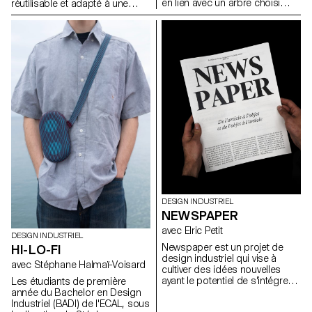
en lien avec un arbre choisi
réutilisable et adapté à une
dans l’espace urbain
production en série. Le projet
Lausannois. En s’appuyant sur
visait à valoriser un produit
une approche inspirée de la
alimentaire du quotidien tout en
dendrologie, ils ont observé un
répondant aux enjeux actuels
arbre existant et imaginé une
liés au transport, à la durabilité
intervention discrète,
et à la seconde vie des
respectueuse et réversible. Le
emballages. L’intervention
projet devait mettre en valeur
devait être simple, fonctionnelle
les particularités du végétal tout
et écologique, et proposer un
en s’intégrant dans son
usage au-delà de la fonction
environnement.
d’emballage initiale.
DESIGN INDUSTRIEL
NEWSPAPER
avec Elric Petit
DESIGN INDUSTRIEL
Newspaper est un projet de
HI-LO-FI
design industriel qui vise à
avec Stéphane Halmaï-Voisard
cultiver des idées nouvelles
ayant le potentiel de s'intégrer
Les étudiants de première
de manière transparente dans
année du Bachelor en Design
notre société contemporaine et
Industriel (BADI) de l'ECAL, sous