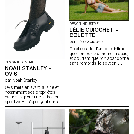
ainsi de maintenir une
l’économie d’espace et la
température stable sur la
manière dont un meuble peut
durée. Alors que les systèmes
façonner nos interactions
de chauffage restent
sociales.
généralement inactifs durant
DESIGN INDUSTRIEL
l’été, Celcius explore la
LÉLIE GUIOCHET –
possibilité d'en faire un
COLETTE
dispositif à double usage,
intégrant une fonction de
par Lélie Guiochet
climatiseur, en faisant un objet
Colette parle d’un objet intime
actif toute l’année.
que l’on porte à même la peau,
et pourtant que l’on abandonne
DESIGN INDUSTRIEL
sans remords: le soutien-
NOAH STANLEY –
gorge. C’est un objet qui
devient obsolète, qui ne se
OVIS
revend pas d’occasion et qui
par Noah Stanley
ne se recycle que rarement. Il
nous accompagne seulement
Ovis mets en avant la laine et
quelques années, avant de
notamment ses propriétés
s’abîmer ou de devenir trop
naturelles pour une utilisation
petit. Alors Colette imagine un
sportive. En s’appuyant sur la
système qui s’ajuste avec le
référence de la botte
temps: un soutien-gorge en
traditionnelle russe appelée
pièces détachées, bonnets,
valenki, il réimagine la place de
bande sous-poitrine, bretelles,
la laine dans une chaussure
attaches, baleine, à assembler,
hybride, adaptée à la fois à la
remplacer indépendamment,
randonnée et a une utilisation