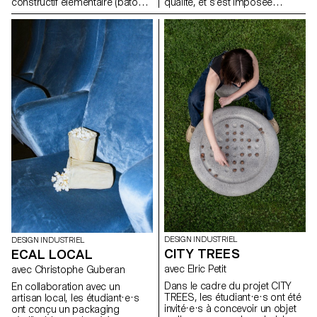
constructif élémentaire (bâtons,
qualité, et s’est imposée
assemblages visibles, structure
comme leader en Suisse.
modulable) et d’explorer son
Fidèle à une approche du
potentiel pour générer de
design démocratique, pensée
nouveaux objets et mobiliers
pour s’intégrer naturellement au
adaptés à des usages
quotidien, l’entreprise s’est
contemporains. L’objectif est
associée à l'ECAL pour
de comprendre comment cette
développer HOMEWORKS, une
logique de conception, pensée
collection limitée invitant une
comme accessible et
nouvelle génération à repenser
économique, peut être
la manière dont les espaces de
actualisée face aux enjeux de
vie se façonnent et la façon
durabilité, de fonctionnalité et
dont le design peut devenir une
d’esthétique.
présence active et porteuse de
sens dans les usages de tous
les jours.
DESIGN INDUSTRIEL
DESIGN INDUSTRIEL
CITY TREES
ECAL LOCAL
avec Elric Petit
avec Christophe Guberan
Dans le cadre du projet CITY
En collaboration avec un
TREES, les étudiant·e·s ont été
artisan local, les étudiant·e·s
invité·e·s à concevoir un objet
ont conçu un packaging