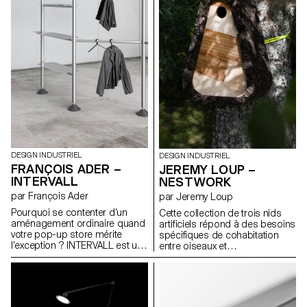
réadapter et personnaliser. Les
quotidienne. La chaussure se
différentes pièces sont
compose d’un "upper" en
tricotées en 3D, sans couture
mousse EVA thermoformée qui
et compostables
accueille un chausson en laine
industriellement. La baleine et
feutrée.
les attaches quant à elles sont
recyclables à l’infini. Ce n’est
plus la poitrine qui s’adapte à
l’objet, mais l’objet qui évolue
avec elle.
DESIGN INDUSTRIEL
DESIGN INDUSTRIEL
FRANÇOIS ADER –
JEREMY LOUP –
INTERVALL
NESTWORK
par François Ader
par Jeremy Loup
Pourquoi se contenter d’un
Cette collection de trois nids
aménagement ordinaire quand
artificiels répond à des besoins
votre pop-up store mérite
spécifiques de cohabitation
l’exception ? INTERVALL est un
entre oiseaux et
système de structures
environnements humains.
modulaires en aluminium
Chaque modèle est conçu
extrudé, conçu pour les jeunes
pour être fonctionnel,
marques de vêtements qui
accessible et reproductible. Le
souhaitent scénographier leurs
nichoir pour mésanges aide à