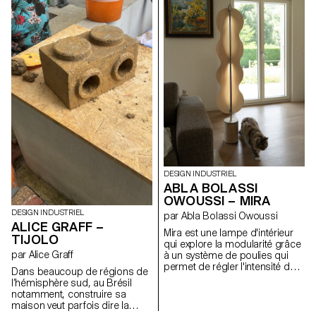
surface. Il s’agit d’un
deux transats, orientables
changement de regard sur la
selon les envies, côte à côte ou
nature, mais cette fois-ci au
encore face à face. Les assises
sens littéral, grâce à des
offrent deux positions, dont une
instruments de vision destinés
semi-allongée idéale pour la
à aider les curieux et curieuses
sieste. Grâce à un système de
de la faune et de la flore. Nous
connecteurs vissés, la structure
avons donc ici une longue-vue,
est solide, démontable et
une loupe et un aquascope, qui
adaptable. Elle permet de
veulent jouer avec la physique
composer librement des îlots
optique tout en illustrant ses
de détente, au jardin ou au
propriétés dans une démarche
bord de l’eau.
pédagogique.
DESIGN INDUSTRIEL
ABLA BOLASSI
OWOUSSI – MIRA
DESIGN INDUSTRIEL
par Abla Bolassi Owoussi
ALICE GRAFF –
Mira est une lampe d'intérieur
TIJOLO
qui explore la modularité grâce
par Alice Graff
à un système de poulies qui
permet de régler l'intensité de
Dans beaucoup de régions de
la lumière. L'abat-jour, en
l’hémisphère sud, au Brésil
placage, se transforme
notamment, construire sa
subtilement en fonction de la
maison veut parfois dire la
position du mécanisme, jouant