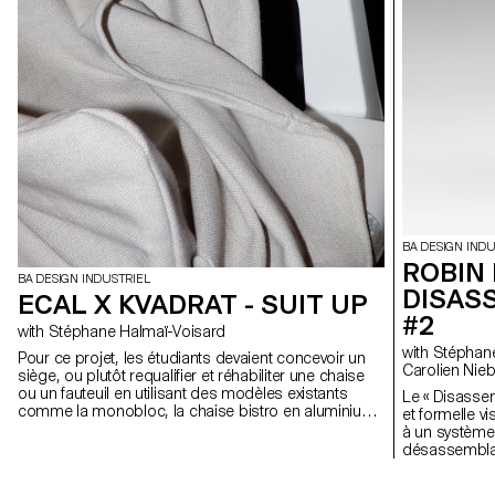
BA DESIGN INDU
ROBIN
BA DESIGN INDUSTRIEL
DISASS
ECAL X KVADRAT - SUIT UP
#2
with Stéphane Halmaï-Voisard
with Stéphane Halmaï-Voisard, Christian Spiess,
Pour ce projet, les étudiants devaient concevoir un
Carolien Nieb
siège, ou plutôt requalifier et réhabiliter une chaise
ou un fauteuil en utilisant des modèles existants
Le « Disasse
comme la monobloc, la chaise bistro en aluminium
et formelle v
ou la chaise longue, en tant que structure de base.
à un système
En employant des textiles d’ameublement Kvadrat,
désassemblag
les designs devaient être réversibles, c’est-à-dire ne
vie d’une cha
pas altérer la structure existante. Tout en pouvant
restaurable, r