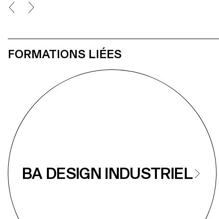
conserver ou modifier la fonction originale de la
de repenser e
chaise, les propositions visaient à améliorer le
construisons
confort et l’aspect esthétique des sièges.
recherche s’i
explore plusi
concept évolu
trois chaussu
fonctionnelle
FORMATIONS LIÉES
chaussures, 
tige en tricot
permet une p
rapides et une
BA DESIGN INDUSTRIEL