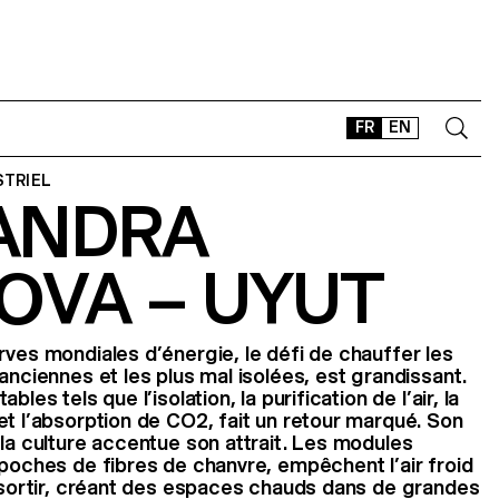
FR
EN
STRIEL
ANDRA
CONTACT
SHOP
OVA – UYUT
TYPEFACES
OFFLINE-ONLINE
Instagram
Facebook
LinkedIn
Vimeo
Tikt
rves mondiales d’énergie, le défi de chauffer les
anciennes et les plus mal isolées, est grandissant.
les tels que l’isolation, la purification de l’air, la
et l’absorption de CO2, fait un retour marqué. Son
 la culture accentue son attrait. Les modules
 poches de fibres de chanvre, empêchent l’air froid
e sortir, créant des espaces chauds dans de grandes