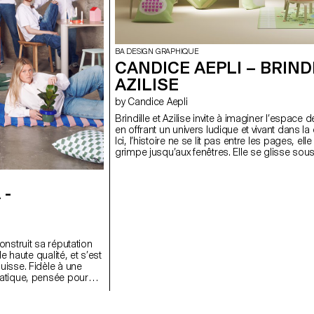
BA DESIGN GRAPHIQUE
CANDICE AEPLI – BRIND
AZILISE
by Candice Aepli
Brindille et Azilise invite à imaginer l’espace 
en offrant un univers ludique et vivant dans l
Ici, l’histoire ne se lit pas entre les pages, el
grimpe jusqu’aux fenêtres. Elle se glisse sous
les rêves. C’est tout un monde à hauteur d’enf
écosystèmes prennent vie à travers le mobilie
quotidien en terrain d’exploration. Le jardin, collection numéro 1 Le
 -
jardinier a glissé des graines dans la terre, le s
réchauffe les pétales, la souris grignote en c
coin plein de vie, chacun s'affaire, et tout le 
nstruit sa réputation
 haute qualité, et s’est
isse. Fidèle à une
tique, pensée pour
otidien, l’entreprise
 développer
mitée invitant une