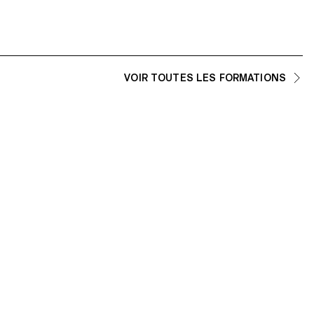
r la manière dont les
t la façon dont le
ence active et porteuse
ous les jours.
VOIR TOUTES LES FORMATIONS