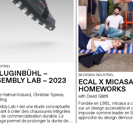
STRIEL
 LUGINBÜHL –
BA DESIGN INDUSTRIEL
EMBLY LAB – 2023
ECAL X MICASA
HOMEWORKS
with David Glättli
ling
Fondée en 1981, micasa a co
mbly Lab » est une étude conceptuelle
sur un design accessible et de
isant à créer des chaussures intégrées
imposée comme leader en Su
 de commercialisation durable. Le
approche du design démocra
e permet de prolonger la durée de
s’intégrer naturellement au qu
ussure, la rendant réparable,
s’est associée à l'ECAL pour
emplaçable et recyclable. L’objectif est
HOMEWORKS, une collection li