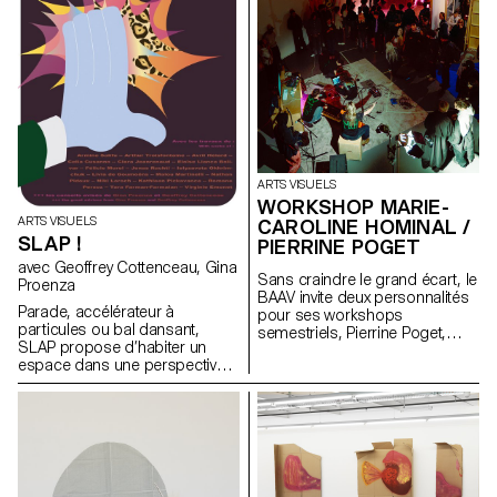
ARTS VISUELS
WORKSHOP MARIE-
ARTS VISUELS
CAROLINE HOMINAL /
SLAP !
PIERRINE POGET
avec Geoffrey Cottenceau, Gina
Sans craindre le grand écart, le
Proenza
BAAV invite deux personnalités
Parade, accélérateur à
pour ses workshops
particules ou bal dansant,
semestriels, Pierrine Poget,
SLAP propose d’habiter un
auteure et poète, et Marie-
espace dans une perspective
Caroline Hominal, danseuse et
gravitationnelle. Les oeuvres,
performeuse, toutes deux de
qui se positionnent à la
Genève. La première, décrite
frontière entre deux et trois
par un étudiant comme une «
dimensions, sont soumises
ostéopathe du cerveau »
aux lois centrifuges et se
convie un groupe
retrouvent à échanger entre
d’étudiant.e.x.s à faire famille
elles pour créer des narratifs
avec les voix dans sa tête,