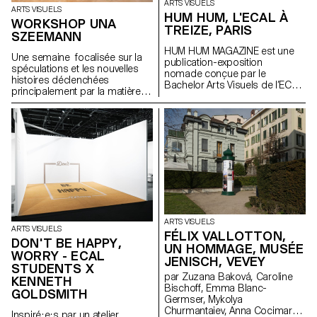
ARTS VISUELS
ARTS VISUELS
HUM HUM, L'ECAL À
WORKSHOP UNA
TREIZE, PARIS
SZEEMANN
HUM HUM MAGAZINE est une
Une semaine focalisée sur la
publication-exposition
spéculations et les nouvelles
nomade conçue par le
histoires déclenchées
Bachelor Arts Visuels de l’ECAL
principalement par la matière
dont le premier numéro investit
avec l'artiste Una Szeemann.
la galerie parisienne Treize.
Les étudiant.exs ont orienté
Organisée autour d'une série
leurs réflexions sur le pouvoir
d'invitations, chaque édition est
des objets, du point de vue de
pensée par les étudiant·e·s du
l'art, du fétichisme, de l'object
Bachelor Arts Visuels comme
oriented ontology, de la
une exposition facilement
psychanalyse et de la magie…
diffusable et activable à l’infini. À
l’occasion du lancement de
son premier numéro, HUM
HUM MAGAZINE investit Treize à
Paris pour y déployer son
ARTS VISUELS
ARTS VISUELS
sommaire à l’échelle du lieu. Un
FÉLIX VALLOTTON,
DON'T BE HAPPY,
projet initié par Philippe
UN HOMMAGE, MUSÉE
WORRY - ECAL
Decrauzat, Gallien Déjean et
JENISCH, VEVEY
Stéphane Kropf.
STUDENTS X
par Zuzana Baková, Caroline
KENNETH
Bischoff, Emma Blanc-
GOLDSMITH
Germser, Mykolya
Churmantaiev, Anna Cocimarov,
Inspiré·e·s par un atelier