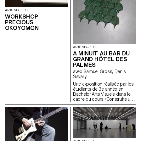
ARTS VISUELS
WORKSHOP
PRECIOUS
OKOYOMON
ARTS VISUELS
A MINUIT AU BAR DU
GRAND HÔTEL DES
PALMES
avec Samuel Gross, Denis
Savary
Une exposition réalisée par les
étudiants de 3e année en
Bachelor Arts Visuels dans le
cadre du cours «Construire un
feu» de Denis Savary. En
collaboration avec l’atelier
Ceramiche Fratantoni, Santo
Stefano di Camastra (Italie) et
Tindaro Gagliano. Sur une
proposition de Samuel Gross
et Denis Savary. Vernissage
mercredi 27 mars à 18 h