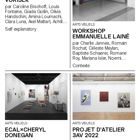
par Caroline Bischoff, Louis
Fontaine, Giada Gollin, Olivia
Handschin, Amina Loumachi,
Clara Luna, Axel Mattart, Achille
ARTS VISUELS
Meier, Charlie Schär, Jamie
Self explanatory
WORKSHOP
Soria, Nayla Younes, Mayalène
EMMANUELLE LAINÉ
de Roquemaurel
par Charlie Jannes, Romain
Rochat, Céleste Meylan,
Baptiste Schaerer, Romane
Roy, Mariana Isler, Noemi
Leneman, Anna Kawahara, Tom
Contexte
Grbic, Julie Wuhrmann
ARTS VISUELS
ARTS VISUELS
ECAL×CHERYL
PROJET D'ATELIER
DONEGAN
3AV 2022