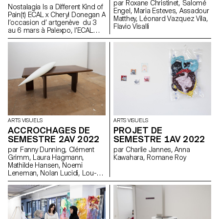
par Roxane Christinet, Salomé
Nostalagia Is a Different Kind of
Engel, Maria Esteves, Assadour
Pain(t) ECAL x Cheryl Donegan A
Matthey, Léonard Vazquez Vila,
l’occasion d’ artgenève du 3
Flavio Visalli
au 6 mars à Palexpo, l’ECAL
présente des projets
d’étudiant·e·s en Bachelor Arts
Visuels réalisés à l’occasion
d’un workshop avec l'artiste
américaine Cheryl Donegan .
Initié dans le cadre d'une
collaboration avec la Fondation
Art & Vie, dont la mission
s’articule autour du textile, cet
atelier avait pour objectif le
croisement entre les objets du
ARTS VISUELS
ARTS VISUELS
quotidien, la subversion des
ACCROCHAGES DE
PROJET DE
processus artisanaux et les
SEMESTRE 2AV 2022
SEMESTRE 1AV 2022
gestes reproductifs. Réalisée
par des étudiant·e·s de la
par Fanny Dunning, Clément
par Charlie Jannes, Anna
première à la troisième année,
Grimm, Laura Hagmann,
Kawahara, Romane Roy
la sélection des œuvres
Mathilde Hansen, Noemi
présentées reflète l'approche
Leneman, Nolan Lucidi, Lou-
transdisciplinaire du
Anna Ulloa del Rio, Florentina
programme, où la tapisserie
Walser, Ysé Willemin
rencontre la peinture en
dialogue avec des pièces plus
performatives ou des
sculptures en aluminium