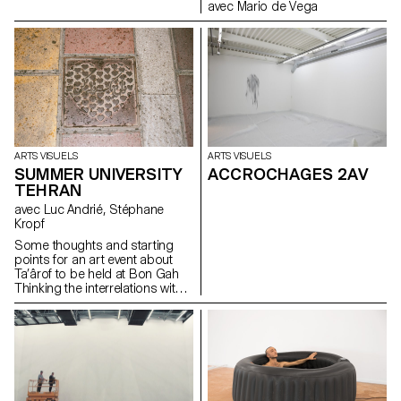
avec Mario de Vega
ARTS VISUELS
ARTS VISUELS
SUMMER UNIVERSITY
ACCROCHAGES 2AV
TEHRAN
avec Luc Andrié, Stéphane
Kropf
Some thoughts and starting
points for an art event about
Ta’ârof to be held at Bon Gah
Thinking the interrelations within
the art world, taking as a
starting point an Iranian artist
run space inviting a visiting
Swiss art school wishing to
understand (or underscore…) if
and how Ta’ârof may be of any
help to try to build a temporary