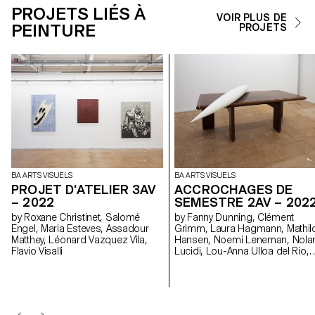
PROJETS LIÉS À
VOIR PLUS DE
PEINTURE
PROJETS
BA ARTS VISUELS
BA ARTS VISUELS
PROJET D'ATELIER 3AV
ACCROCHAGES DE
– 2022
SEMESTRE 2AV – 202
by Roxane Christinet, Salomé
by Fanny Dunning, Clément
Engel, Maria Esteves, Assadour
Grimm, Laura Hagmann, Mathil
Matthey, Léonard Vazquez Vila,
Hansen, Noemi Leneman, Nola
Flavio Visalli
Lucidi, Lou-Anna Ulloa del Rio,
Florentina Walser, Ysé Willemin