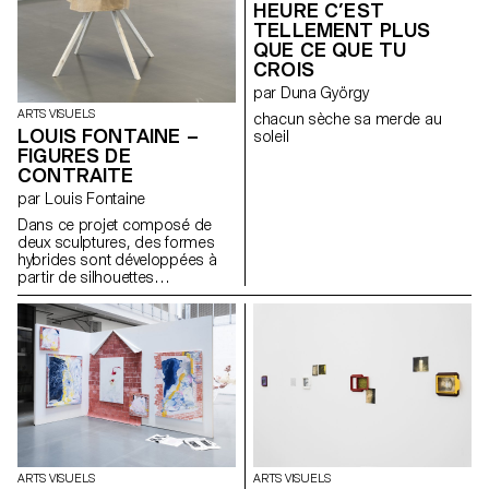
HEURE C’EST
TELLEMENT PLUS
QUE CE QUE TU
CROIS
par Duna György
ARTS VISUELS
chacun sèche sa merde au
LOUIS FONTAINE –
soleil
FIGURES DE
CONTRAITE
par Louis Fontaine
Dans ce projet composé de
deux sculptures, des formes
hybrides sont développées à
partir de silhouettes
empruntées aux robes à panier,
aux armures médiévales, aux
vêtements liturgiques et aux
tenues de pompiers japonais
féodaux. L’ensemble explore la
notion d’apparat et sa relation
évolutive au corps, en abordant
les thèmes de l’identité, du
rituel et de la contrainte. Une
tension dynamique entre
protection et rigidité s’en
ARTS VISUELS
ARTS VISUELS
dégage. Influencées par la