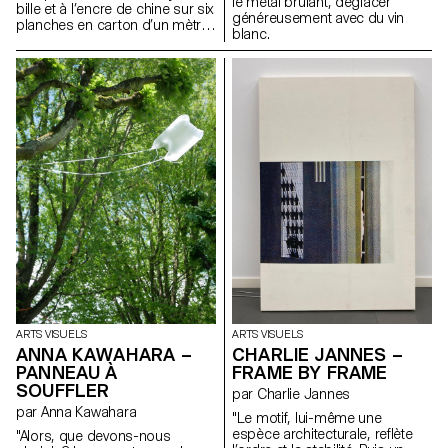
le métal brûlant, déglacer
bille et à l’encre de chine sur six
généreusement avec du vin
planches en carton d’un mètre
blanc.
sur huitante centimètres pour
composer un dessin de trois
mètres sur un mètre soixante.
Ce projet a pour but de
représenter l’incertitude,
l’angoisse et les conflits
internes. Laissant le vide jouer
un rôle aussi important sur
l’image que le remplissage
pour renforcer la perte de soi
dans ce tourbillon émotif.
ARTS VISUELS
ARTS VISUELS
ANNA KAWAHARA –
CHARLIE JANNES –
PANNEAU À
FRAME BY FRAME
SOUFFLER
par Charlie Jannes
par Anna Kawahara
"Le motif, lui-même une
espèce architecturale, reflète
"Alors, que devons-nous