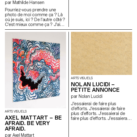
par Mathilde Hansen
représentation traditionnelle de
la scène. Afin de me plier à une
Pourriez-vous prendre une
forme de réalité de ce que
photo de moi comme ça ? Là
vivent les petits rats, j’ai
où je suis, ici ? De l’autre côté ?
commencé, avec Eva Galmel, à
C’est mieux comme ça ? J’ai
apprendre à monter sur
l’air cool ? Plus sérieuse ou
pointes. Autour de ce projet,
plus souriante ? Plus sérieuse,
toute une équipe de jeunes
ok Génial.
filles artistes de mon entourage
s’est formée, collaborant
durant plusieurs mois,
essayant de tendre au mieux à
un female gaze.
Chorégraphes : Philomène
Jander et Eva Galmel
Scénographie : Salomé Engel
ARTS VISUELS
Costumes : Adèle Berson et
NOLAN LUCIDI –
Roxane Sauvage.
PETITE ANNONCE
par Nolan Lucidi
J’essaierai de faire plus
d’efforts. J’essaierai de faire
ARTS VISUELS
plus d’efforts. J’essaierai de
AXEL MATTART – BE
faire plus d’efforts. J’essaierai
AFRAID. BE VERY
de faire plus d’efforts.
AFRAID.
J’essaierai de faire plus
d’efforts. J’essaierai de faire
par Axel Mattart