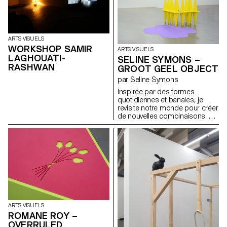
du XIXe siècle, des colonnes
Morris sont recréées dans le
musée comme supports
modulaires. Elles accueillent
affiches, tracts et posters,
ARTS VISUELS
échos de la culture
WORKSHOP SAMIR
ARTS VISUELS
contemporaine et des
LAGHOUATI-
SELINE SYMONS –
questionnements des
RASHWAN
étudiant·e·s d’aujourd’hui.
GROOT GEEL OBJECT
par Seline Symons
Inspirée par des formes
quotidiennes et banales, je
revisite notre monde pour créer
de nouvelles combinaisons. Un
jeu d'émerveillement enfantin.
Place au jeu, à l'imagination et à
l'interprétation personnelle.
ARTS VISUELS
ROMANE ROY –
OVERRULED