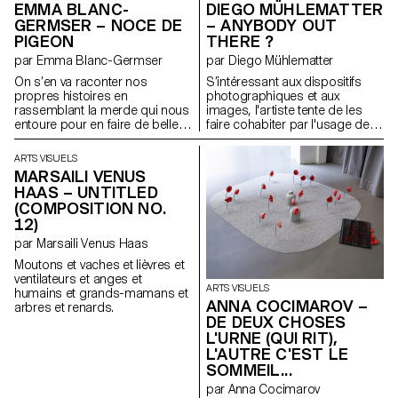
EMMA BLANC-
DIEGO MÜHLEMATTER
richesse tactile d’Olga de
GERMSER – NOCE DE
– ANYBODY OUT
Amaral et les innovations
PIGEON
THERE ?
textiles sculpturales de Jeanne
Vicérial, les sculptures habitent
par Emma Blanc-Germser
par Diego Mühlematter
un espace liminaire où le
On s’en va raconter nos
S’intéressant aux dispositifs
corps, la structure et le récit
propres histoires en
photographiques et aux
convergent.
rassemblant la merde qui nous
images, l'artiste tente de les
entoure pour en faire de belles
faire cohabiter par l'usage de
structures tout en dégradant
dos de chambre
des nuances de bruns, beige,
photographique comme
ARTS VISUELS
noir, ocre, kaki, qu’elle peut
fenêtres. Il explore la zone grise
MARSAILI VENUS
nous offrir. Parce que quand les
qui se trouve à l’intérieur de
HAAS – UNTITLED
larmes ne sortent plus, tout finit
l’appareil et tente de
(COMPOSITION NO.
de sortir par les fesses. Et on a
cartographier cette errance.
12)
plus rien d’autre à faire que de
partir à la quête de l’amour.
par Marsaili Venus Haas
Moutons et vaches et lièvres et
ventilateurs et anges et
ARTS VISUELS
humains et grands-mamans et
ANNA COCIMAROV –
arbres et renards.
DE DEUX CHOSES
L'URNE (QUI RIT),
L'AUTRE C'EST LE
SOMMEIL...
par Anna Cocimarov