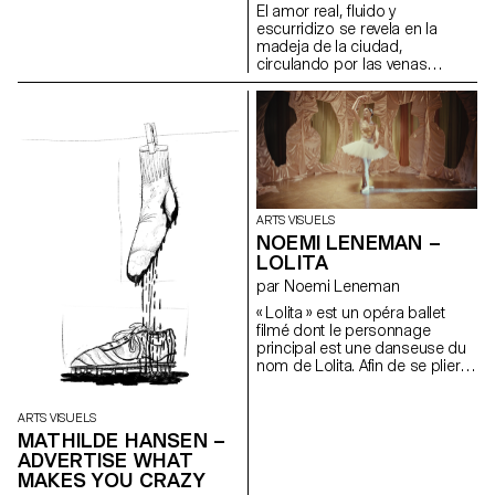
focalisant sur l’instant présent.
El amor real, fluido y
Au terme de l’exposition, je
escurridizo se revela en la
reprendrai mon travail sur ces
madeja de la ciudad,
quatre planches. Elles ne sont
circulando por las venas
donc pas terminées et ne le
invisibles de los seres.
seront peut-être jamais. Le titre
Installation, panneaux
de l’œuvre annonce l’arrêt
alvéolaires en polycarbonate,
temporaire. Je n’ai pas de
peinture acrylique.
technique particulière, je peins
avec ce que je trouve. Mes
quatre planches ont été
récupérées dans une benne à
ordure et la majorité du matériel
ARTS VISUELS
que j’utilise était destiné à être
NOEMI LENEMAN –
jeté. Pour mon installation, mes
LOLITA
peintures sont accrochées au
par Noemi Leneman
mur, ne révélant que quatre des
huit faces.
« Lolita » est un opéra ballet
filmé dont le personnage
principal est une danseuse du
nom de Lolita. Afin de se plier
aux regards, au désir et aux
projections de son élu, elle va
essayer d’interpréter plusieurs
ARTS VISUELS
rôles. Tantôt ballerine, puis
MATHILDE HANSEN –
bergère et enfin cantatrice.
ADVERTISE WHAT
Cette vidéo détourne et joue
MAKES YOU CRAZY
des codes esthétiques de la