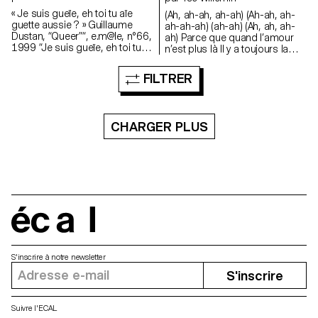
« Je suis gueïe, eh toi tu aïe
(Ah, ah-ah, ah-ah) (Ah-ah, ah-
guette aussie ? » Guillaume
ah-ah-ah) (ah-ah) (Ah, ah, ah-
Dustan, “Queer”“, e.m@le, n°66,
ah) Parce que quand l’amour
1999 “Je suis gueïe, eh toi tu
n’est plus là Il y a toujours la
aïe guette aussie?” Guillaume
justice Et quand la justice n’est
Dustan, “Queer”, e.m@le, n°66,
plus là Il y a toujours la force Et
FILTRER
1999
quand la force disparaît Il y a
toujours maman, hi maman
(Ah, ah) (Ah, ah, ah-ah) Je n’ai
pas le choix, je ne sais pas ce
CHARGER PLUS
qu’il faut faire Alors tiens-moi,
maman, dans tes longs bras
Dans tes bras automatiques,
tes bras électroniques Dans
tes bras Alors tiens-moi,
maman, dans tes longs bras
Tes bras pétrochimiques, tes
bras militaires Dans tes bras
écal
électroniques (Ah, ah-ah)
S'inscrire à notre newsletter
S'inscrire
Suivre l'ECAL