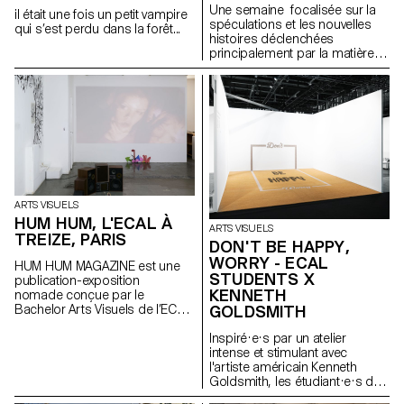
Une semaine focalisée sur la
il était une fois un petit vampire
spéculations et les nouvelles
qui s’est perdu dans la forêt...
histoires déclenchées
principalement par la matière
avec l'artiste Una Szeemann.
Les étudiant.exs ont orienté
leurs réflexions sur le pouvoir
des objets, du point de vue de
l'art, du fétichisme, de l'object
oriented ontology, de la
psychanalyse et de la magie…
ARTS VISUELS
HUM HUM, L'ECAL À
ARTS VISUELS
TREIZE, PARIS
DON'T BE HAPPY,
WORRY - ECAL
HUM HUM MAGAZINE est une
STUDENTS X
publication-exposition
KENNETH
nomade conçue par le
Bachelor Arts Visuels de l’ECAL
GOLDSMITH
dont le premier numéro investit
la galerie parisienne Treize.
Inspiré·e·s par un atelier
Organisée autour d'une série
intense et stimulant avec
d'invitations, chaque édition est
l'artiste américain Kenneth
pensée par les étudiant·e·s du
Goldsmith, les étudiant·e·s du
Bachelor Arts Visuels comme
Bachelor Arts Visuels ont