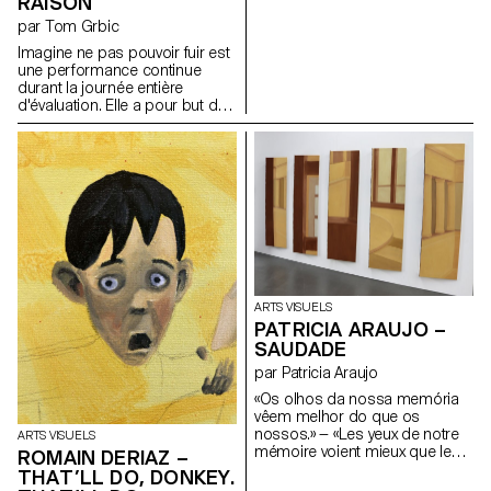
RAISON
par Tom Grbic
Imagine ne pas pouvoir fuir est
une performance continue
durant la journée entière
d'évaluation. Elle a pour but de
montrer le principe de "travail
trans" théorisé par Josephine
Gilles Harris en 2019. J. G.
Harris met entre autre en
lumière le fait que les
personnes queer se doivent
d'entretenir un état constant
performatif afin de pouvoir
naviguer le monde de manière
"compréhensible". Avec une
activation de textes de Laurène
ARTS VISUELS
Marx, Tom Grbic, Josephine
PATRICIA ARAUJO –
Gilles Harris et Adel Tincelin,
SAUDADE
c'est aussi un effort pour
s'inscrire dans une lignée, une
par Patricia Araujo
Histoire queer critique et
«Os olhos da nossa memória
chaleureuse.
vêem melhor do que os
nossos.» — «Les yeux de notre
ARTS VISUELS
mémoire voient mieux que les
ROMAIN DERIAZ –
nôtres.» José Sobral Almada-
THAT’LL DO, DONKEY.
Negreiros Comment savons-