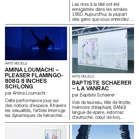
Les rires à la télé ont été
enregistrés dans les années
1950. Aujourd’hui, la plupart
des gens que vous entendez
rire sont morts. » Cette phrase,
tirée du roman Berceuse de
Chuck Palahniuk, ressemble à
une légende urbaine — à moitié
vraie. Elle fait écho à la
sculpture Partial Truth de Bruce
Nauman, une stèle froide et
minimaliste en forme d’écran
ARTS VISUELS
éteint. La télévision, elle aussi,
AMINA LOUMACHI –
fabrique des vérités partielles :
elle découpe, filtre, remonte le
PLEASER FLAMINGO-
ARTS VISUELS
réel. On regarde les infos
808G 8 INCHES
BAPTISTE SCHAERER
comme une sitcom, entre rires
SCHLONG
– LA VANRAC
forcés et tragédies banalisées.
par Amina Loumachi
Cette installation traduit cette
par Baptiste Schaerer
perception fragmentée. Deux
Cette performance joue sur
Voix de taureau, tête de linotte,
urnes : l’une rit, l’autre dort.
des notions d’espace. À travers
mémoire d'élephant, BANG!
Vases de mémoire, elles
les sexualités, l’artiste interroge
langue de vipère, estomac
incarnent l’absurde autant que
les dynamiques de hiérarchie,
d’autruche, cœur de lion,
l’engourdissement. Entre rire et
en tissant un lien avec la
grimaces de singe, fin comme
sommeil, mort et spectacle, la
bioluminescence comme
un merle, POUET! mauvais
frontière s’efface — comme la
stratégie de visibilité et de
comme une chenille, BOUM!
vérité.
militantisme queer. Par des
têtu comme un âne, malin