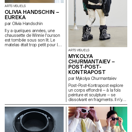
ARTS VISUELS
OLIVIA HANDSCHIN –
EUREKA
par Olivia Handschin
Il y a quelques années, une
chaussette de Winnie l'ourson
est tombée sous son lit. Le
matelas était trop petit pour le
cadre, ce qui faisait que des
ARTS VISUELS
objets tombaient régulièrement
MYKOLYA
entre les panneaux en bois.
CHURMANTAIEV –
Winnie espérait que la petite fille
POST-POST-
regarderait sous le lit, mais les
KONTRAPOST
enfants ont souvent une peur
irrationnelle de ce qui s'y cache,
par Mykolya Churmantaiev
invoquant une peur instinctive
Post-Post-Kontrapost explore
de l'obscurité et de tous ses
un corps effondré — à la fois
monstres. En réalité, ce qui se
peinture et sculpture — se
trouvait en dessous était un
dissolvant en fragments. Il n’y a
endroit particulier, un lieu qui
plus d’action, seulement une
collecte tous ces petits objets
trace. Une figure s’est
oubliés qui glissent entre les
échappée de l’espace qui la
panneaux—une sorte de portail
retenait ; il ne reste qu’une
vers un royaume oublié, enfoui
absence. Des oiseaux
sous la poussière et des boîtes
l’entourent — ni hostiles, ni
de rangement anciennes.