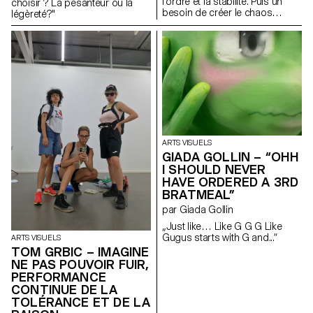
l’ordre et la stabilité. Puis un
choisir ? La pesanteur ou la
besoin de créer le chaos
légèreté?"
comme si la vie elle-même
avait lieu. Enfin, le collage
(couche par couche),
l'interprétation de la peinture,
du tissu, de la photographie,
du torchon, du ruban, de la
dentelle et de la colle. Un
collage : une simultanéité ; un
éblouissement visuel, une
superposition, un message
final pour les sens. (…)"
ARTS VISUELS
GIADA GOLLIN – “OHH
I SHOULD NEVER
HAVE ORDERED A 3RD
BRATMEAL”
par Giada Gollin
„Just like… Like G G G Like
Gugus starts with G and...“
ARTS VISUELS
TOM GRBIC – IMAGINE
NE PAS POUVOIR FUIR,
PERFORMANCE
CONTINUE DE LA
TOLÉRANCE ET DE LA