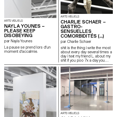
ARTS VISUELS
CHARLIE SCHAER –
ARTS VISUELS
NAYLA YOUNES –
GASTRO-
PLEASE KEEP
SENSUELLES
DISOBEYING
COMORBIDITÉS (...)
par Nayla Younes
par Charlie Schaer
La pause se prend lors d'un
shit is the thing i write the most
moment d'accalmie.
about every day several times a
day i text my friend L. about my
shit if you poo 7x a day you
have to share it love & shit
mariage & inflammation
infection & affection my gastro-
sensual form of life is all that i
have like a lovebug (…) Cette
sculpture est accompagnée
d’un long poème comprenant
des extraits de « Life Without Air
» de Daisy Lafarge, « But Did
You Die ? » de Precious
Okoyomon, « Ariel » de Sylvia
Plath et « Dawn » d’Octavia
ARTS VISUELS
Butler. La pièce a été inspirée