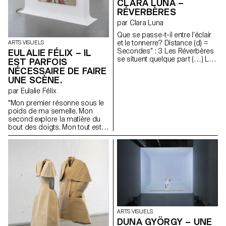
CLARA LUNA –
par la forme de cloche de « The
RÉVERBÈRES
Bell Jar »(S. Plath) et les effets
de dépression par aspiration
par Clara Luna
permettant des avortements «
Que se passe-t-il entre l’éclair
diy ». Elle est composée de
et le tonnerre? Distance (d) =
ARTS VISUELS
céramique mouillée de
Secondes’’ : 3 Les Réverbères
EULALIE FÉLIX – IL
testostérone, aluminium,
se situent quelque part (…) La
préservatifs, digues dentaires,
EST PARFOIS
mesure du temps évasant;
fils, chaire de cerises, cire
NÉCESSAIRE DE FAIRE
l’expérience de l’atmosphère
d’abeille et industrielle, mèche
UNE SCÈNE.
du doute. 1,6 km
de bougie.
par Eulalie Félix
"Mon premier résonne sous le
poids de ma semelle. Mon
second explore la matière du
bout des doigts. Mon tout est
modeste et nourricière,
attendant qu’on la récolte en
silence."
ARTS VISUELS
DUNA GYÖRGY – UNE