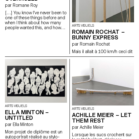
par Romane Roy
[…] You know I've never been to
one of these things before and
when I think about how many
ARTS VISUELS
people wanted this, and how
ROMAIN ROCHAT –
many people cried over it and
BUNNY EXPRESS
stuff, I mean, I think everybody
looks great tonight. Look at
par Romain Rochat
Jessica Lopez, that dress is
Mais il allait à 100 km/h ceci dit
amazing and Emma Gerber
that hair do must have taken
hours and you look really pretty.
So why is everybody stressing
over this thing? I mean it's just
plastic, it's really just (she
breaks the crown). A piece for
Gretchen Wieners, a partial
Spring Fling Queen. A piece for
Janis Ian and a piece for
Regina George, she fractured
ARTS VISUELS
her spine and she still looks like
ARTS VISUELS
ELLA MINTON –
a rockstar, and some for
ACHILLE MEIER – LET
everybody else. (discours de
UNTITLED
THEM REST
Cady aux promotions dans
par Ella Minton
MEAN GIRLS)
par Achille Meier
Mon projet de diplôme est un
Lorsque les sucs crochent sur
autoportrait réalisé au stylo-