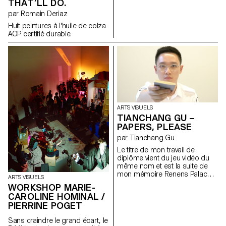
THAT’LL DO.
nous que nos souvenirs sont
par Romain Deriaz
réels et non pas oniriques?
Huit peintures à l'huile de colza
AOP certifié durable.
ARTS VISUELS
TIANCHANG GU –
PAPERS, PLEASE
par Tianchang Gu
Le titre de mon travail de
diplôme vient du jeu vidéo du
même nom et est la suite de
mon mémoire Renens Palace,
ARTS VISUELS
une autofiction basée sur un
WORKSHOP MARIE-
futur monde dystopique. Dans
CAROLINE HOMINAL /
cette fiction, le « moi », ancien
PIERRINE POGET
immigré en Europe, devient un
contrôleur d’immigrés.
Sans craindre le grand écart, le
Comment transformer l’écriture