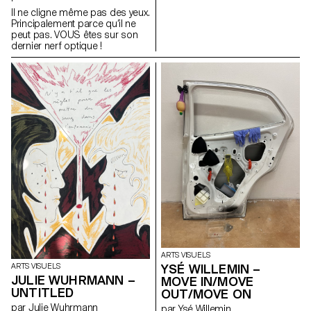
plus d’efforts. J’essaierai de
Il ne cligne même pas des yeux.
faire plus d’efforts. J’essaierai
Principalement parce qu’il ne
de faire plus d’efforts.
peut pas. VOUS êtes sur son
J’essaierai de faire plus
dernier nerf optique !
d’efforts. J’essaierai de faire
plus d’efforts. J’essaierai de
faire plus d’efforts. J’essaierai
de faire plus d’efforts.
J’essaierai de faire plus
d’efforts. J’essaierai de faire
plus d’efforts. J’essaierai de
faire plus d’efforts.
ARTS VISUELS
YSÉ WILLEMIN –
ARTS VISUELS
JULIE WUHRMANN –
MOVE IN/MOVE
UNTITLED
OUT/MOVE ON
par Julie Wuhrmann
par Ysé Willemin