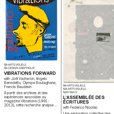
BA ARTS VISUELS
BA DESIGN GRAPHIQUE
VIBRATIONS FORWARD
with Joël Vacheron, Angelo
Benedetto, Olympe Boutaghane,
BA ARTS VISUELS
Francis Baudevin
MA ARTS VISUELS
MAC MA CI
À partir des archives et des
L’ASSEMBLÉE DES
expériences associées au
magazine Vibrations (1991-
ÉCRITURES
2013), cette recherche analyse
with Federico Nicolao
comment les contenus textuels,
graphiques et photographiques
Une exploration collective des