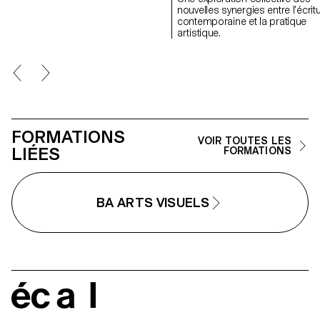
du magazine permettent de
nouvelles synergies entre l’écrit
penser les défis pour
contemporaine et la pratique
communiquer à propos des
artistique.
musiques populaires aujourd’hui.
FORMATIONS
VOIR TOUTES LES
LIÉES
FORMATIONS
BA ARTS VISUELS
écal