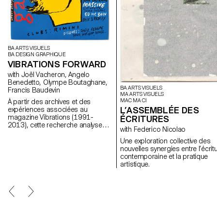
BA ARTS VISUELS
BA DESIGN GRAPHIQUE
VIBRATIONS FORWARD
with Joël Vacheron, Angelo
Benedetto, Olympe Boutaghane,
BA ARTS VISUELS
Francis Baudevin
MA ARTS VISUELS
MAC MA CI
À partir des archives et des
L’ASSEMBLÉE DES
expériences associées au
magazine Vibrations (1991-
ÉCRITURES
2013), cette recherche analyse
with Federico Nicolao
comment les contenus textuels,
graphiques et photographiques
Une exploration collective des
du magazine permettent de
nouvelles synergies entre l’écrit
penser les défis pour
contemporaine et la pratique
communiquer à propos des
artistique.
musiques populaires aujourd’hui.