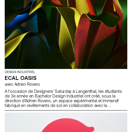
DESIGN INDUSTRIEL
ECAL OASIS
avec Adrien Rovero
A l'occasion de Designers’ Saturday à Langenthal, les étudiants
de 3e année en Bachelor Design Industriel ont créé, sous la
direction d'Adrien Rovero, un espace expérimental et immersif
fabriqué en revêtements de sol en collaboration avec la
manufacture suisse de tapis Ruckstuhl. Etudiants: Marion Aeby
Raphaël Constantin Athime De Crecy Alessia Di Santo Salim
Douma Quentin Frichet Victor Guittet Jules Mas Andreas Piedfort
Jeanne Siffert