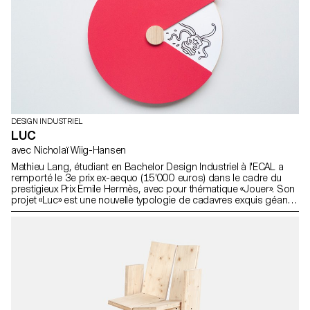
DESIGN INDUSTRIEL
LUC
avec Nicholaï Wiig-Hansen
Mathieu Lang, étudiant en Bachelor Design Industriel à l'ECAL a
remporté le 3e prix ex-aequo (15'000 euros) dans le cadre du
prestigieux Prix Emile Hermès, avec pour thématique «Jouer». Son
projet «Luc» est une nouvelle typologie de cadavres exquis géants.
Projet réalisé dans le cadre du Prix Emile Hermès avec le soutien
de la Fondation d’entreprise Hermès.