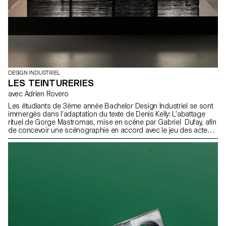
DESIGN INDUSTRIEL
LES TEINTURERIES
avec Adrien Rovero
Les étudiants de 3ème année Bachelor Design Industriel se sont
immergés dans l’adaptation du texte de Denis Kelly: L’abattage
rituel de Gorge Mastromas, mise en scéne par Gabriel Dufay, afin
de concevoir une scénographie en accord avec le jeu des acteurs
et grâce à des moyens simples et perceptibles par le public.
Cette pièce sera jouée au théâtre de Vidy par les étudiants de
l’école de théâtre Lausannoise – Les Teintureries, dans le cadre
de leurs diplômes de fin d’études.