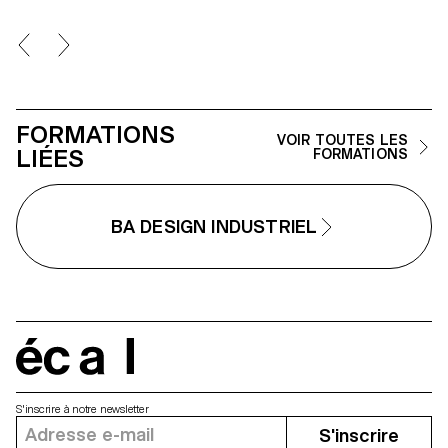
design CGI.
découverte stimulante des obje
exposés ? En s’emparant d’un
objet de l’exposition, la chaise
Bold, du studio Big-Game, ce
projet transforme cette dernière
en installation interactive. Guidé
par un personnage à l’écran, le
enfants sont invités à interagir
FORMATIONS
avec certaines parties de la
VOIR TOUTES LES
chaise : s’asseoir, pincer, tourne
LIÉES
FORMATIONS
etc. Ces interactions déclenche
des jeux et informations
présentées de manière ludique,
les sensibilisant au design.
BA DESIGN INDUSTRIEL
écal
S'inscrire à notre newsletter
S'inscrire