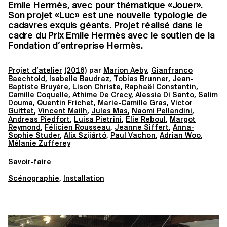
Emile Hermès, avec pour thématique «Jouer».
Son projet «Luc» est une nouvelle typologie de
cadavres exquis géants. Projet réalisé dans le
cadre du Prix Emile Hermès avec le soutien de la
Fondation d’entreprise Hermès.
Projet d’atelier
(2016)
par
Marion Aeby
,
Gianfranco
Baechtold
,
Isabelle Baudraz
,
Tobias Brunner
,
Jean-
Baptiste Bruyère
,
Lison Christe
,
Raphaël Constantin
,
Camille Coquelle
,
Athime De Crecy
,
Alessia Di Santo
,
Salim
Douma
,
Quentin Frichet
,
Marie-Camille Gras
,
Victor
Guittet
,
Vincent Mailh
,
Jules Mas
,
Naomi Pellandini
,
Andreas Piedfort
,
Luisa Pietrini
,
Elie Reboul
,
Margot
Reymond
,
Félicien Rousseau
,
Jeanne Siffert
,
Anna-
Sophie Studer
,
Alix Szijártó
,
Paul Vachon
,
Adrian Woo
,
Mélanie Zufferey
Savoir-faire
Scénographie
,
Installation