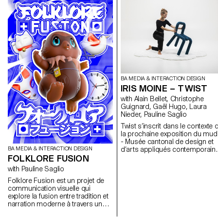
BA MEDIA & INTERACTION DESIGN
IRIS MOINE – TWIST
with Alain Bellet, Christophe
Guignard, Gaël Hugo, Laura
Nieder, Pauline Saglio
Twist s’inscrit dans le contexte 
la prochaine exposition du mu
- Musée cantonal de design et
BA MEDIA & INTERACTION DESIGN
d’arts appliqués contemporains
FOLKLORE FUSION
consacrée au design de produit
L’objectif de ce projet est de
with Pauline Saglio
susciter la curiosité du jeune
Folklore Fusion est un projet de
public envers le design, alors
communication visuelle qui
même que l’idée de visiter un
explore la fusion entre tradition et
musée est souvent, pour lui,
narration moderne à travers un
synonyme d’ennui et d’interdits.
projet innovant de character
Comment encourager une