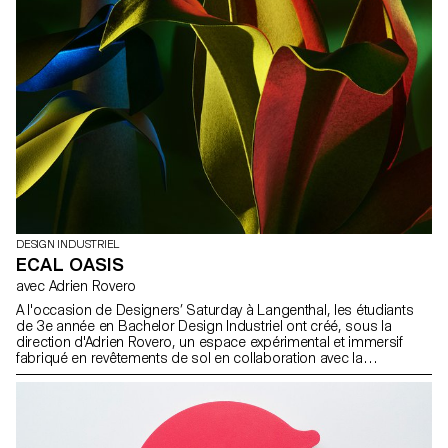
DESIGN INDUSTRIEL
ECAL OASIS
avec Adrien Rovero
A l'occasion de Designers’ Saturday à Langenthal, les étudiants
de 3e année en Bachelor Design Industriel ont créé, sous la
direction d'Adrien Rovero, un espace expérimental et immersif
fabriqué en revêtements de sol en collaboration avec la
manufacture suisse de tapis Ruckstuhl. Etudiants: Marion Aeby
Raphaël Constantin Athime De Crecy Alessia Di Santo Salim
Douma Quentin Frichet Victor Guittet Jules Mas Andreas Piedfort
Jeanne Siffert