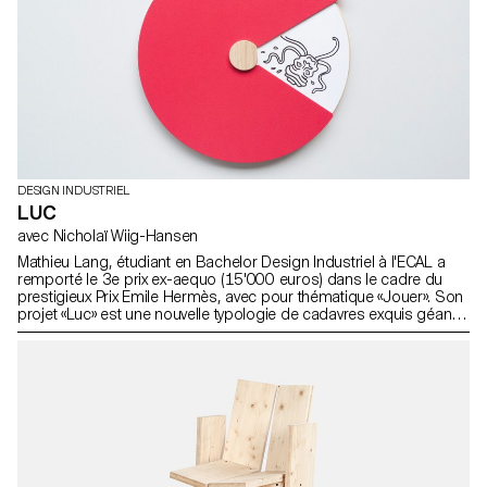
DESIGN INDUSTRIEL
LUC
avec Nicholaï Wiig-Hansen
Mathieu Lang, étudiant en Bachelor Design Industriel à l'ECAL a
remporté le 3e prix ex-aequo (15'000 euros) dans le cadre du
prestigieux Prix Emile Hermès, avec pour thématique «Jouer». Son
projet «Luc» est une nouvelle typologie de cadavres exquis géants.
Projet réalisé dans le cadre du Prix Emile Hermès avec le soutien
de la Fondation d’entreprise Hermès.