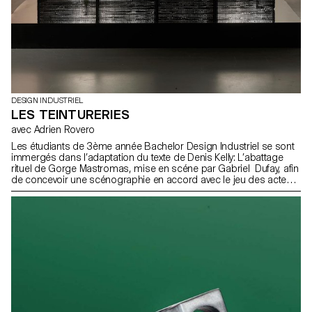
DESIGN INDUSTRIEL
LES TEINTURERIES
avec Adrien Rovero
Les étudiants de 3ème année Bachelor Design Industriel se sont
immergés dans l’adaptation du texte de Denis Kelly: L’abattage
rituel de Gorge Mastromas, mise en scéne par Gabriel Dufay, afin
de concevoir une scénographie en accord avec le jeu des acteurs
et grâce à des moyens simples et perceptibles par le public.
Cette pièce sera jouée au théâtre de Vidy par les étudiants de
l’école de théâtre Lausannoise – Les Teintureries, dans le cadre
de leurs diplômes de fin d’études.