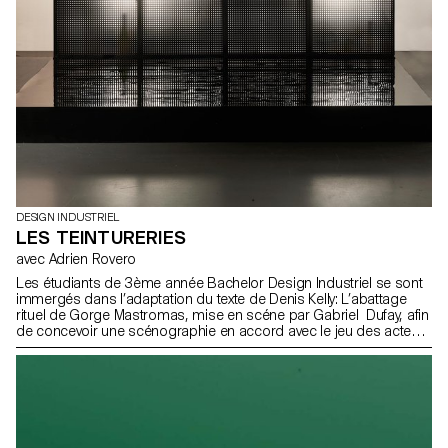
DESIGN INDUSTRIEL
LES TEINTURERIES
avec Adrien Rovero
Les étudiants de 3ème année Bachelor Design Industriel se sont
immergés dans l’adaptation du texte de Denis Kelly: L’abattage
rituel de Gorge Mastromas, mise en scéne par Gabriel Dufay, afin
de concevoir une scénographie en accord avec le jeu des acteurs
et grâce à des moyens simples et perceptibles par le public.
Cette pièce sera jouée au théâtre de Vidy par les étudiants de
l’école de théâtre Lausannoise – Les Teintureries, dans le cadre
de leurs diplômes de fin d’études.