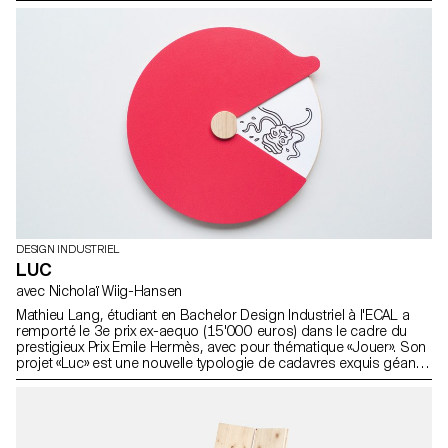
manufacture suisse de tapis Ruckstuhl. Etudiants: Marion Aeby
Raphaël Constantin Athime De Crecy Alessia Di Santo Salim
Douma Quentin Frichet Victor Guittet Jules Mas Andreas Piedfort
Jeanne Siffert
DESIGN INDUSTRIEL
LUC
avec Nicholaï Wiig-Hansen
Mathieu Lang, étudiant en Bachelor Design Industriel à l'ECAL a
remporté le 3e prix ex-aequo (15'000 euros) dans le cadre du
prestigieux Prix Emile Hermès, avec pour thématique «Jouer». Son
projet «Luc» est une nouvelle typologie de cadavres exquis géants.
Projet réalisé dans le cadre du Prix Emile Hermès avec le soutien
de la Fondation d’entreprise Hermès.