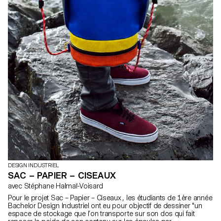
DESIGN INDUSTRIEL
SAC – PAPIER – CISEAUX
avec Stéphane Halmaï-Voisard
Pour le projet Sac – Papier – Ciseaux , les étudiants de 1ère année
Bachelor Design Industriel ont eu pour objectif de dessiner "un
espace de stockage que l’on transporte sur son dos qui fait