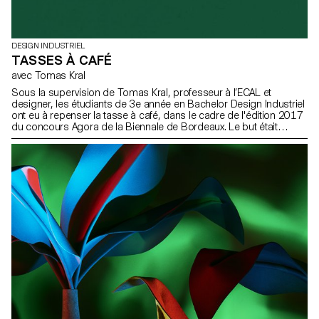
DESIGN INDUSTRIEL
TASSES À CAFÉ
avec Tomas Kral
Sous la supervision de Tomas Kral, professeur à l’ECAL et
designer, les étudiants de 3e année en Bachelor Design Industriel
ont eu à repenser la tasse à café, dans le cadre de l'édition 2017
du concours Agora de la Biennale de Bordeaux. Le but était
d’imaginer un scénario autour de la tasse et de mettre en valeur
cette boisson ou son mode de consommation.