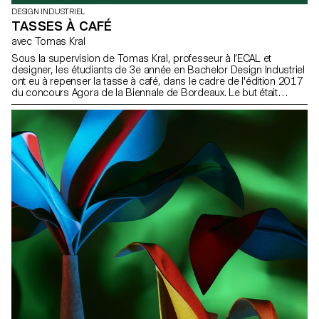
DESIGN INDUSTRIEL
TASSES À CAFÉ
avec Tomas Kral
Sous la supervision de Tomas Kral, professeur à l’ECAL et
designer, les étudiants de 3e année en Bachelor Design Industriel
ont eu à repenser la tasse à café, dans le cadre de l'édition 2017
du concours Agora de la Biennale de Bordeaux. Le but était
d’imaginer un scénario autour de la tasse et de mettre en valeur
cette boisson ou son mode de consommation.