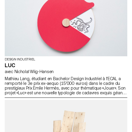
Jeanne Siffert
DESIGN INDUSTRIEL
LUC
avec Nicholaï Wiig-Hansen
Mathieu Lang, étudiant en Bachelor Design Industriel à l'ECAL a
remporté le 3e prix ex-aequo (15'000 euros) dans le cadre du
prestigieux Prix Emile Hermès, avec pour thématique «Jouer». Son
projet «Luc» est une nouvelle typologie de cadavres exquis géants.
Projet réalisé dans le cadre du Prix Emile Hermès avec le soutien
de la Fondation d’entreprise Hermès.