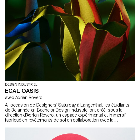
DESIGN INDUSTRIEL
ECAL OASIS
avec Adrien Rovero
A l'occasion de Designers’ Saturday à Langenthal, les étudiants
de 3e année en Bachelor Design Industriel ont créé, sous la
direction d'Adrien Rovero, un espace expérimental et immersif
fabriqué en revêtements de sol en collaboration avec la
manufacture suisse de tapis Ruckstuhl. Etudiants: Marion Aeby
Raphaël Constantin Athime De Crecy Alessia Di Santo Salim
Douma Quentin Frichet Victor Guittet Jules Mas Andreas Piedfort