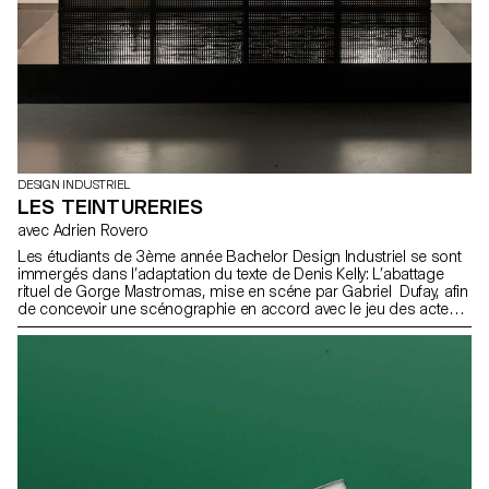
DESIGN INDUSTRIEL
LES TEINTURERIES
avec Adrien Rovero
Les étudiants de 3ème année Bachelor Design Industriel se sont
immergés dans l’adaptation du texte de Denis Kelly: L’abattage
rituel de Gorge Mastromas, mise en scéne par Gabriel Dufay, afin
de concevoir une scénographie en accord avec le jeu des acteurs
et grâce à des moyens simples et perceptibles par le public.
Cette pièce sera jouée au théâtre de Vidy par les étudiants de
l’école de théâtre Lausannoise – Les Teintureries, dans le cadre
de leurs diplômes de fin d’études.